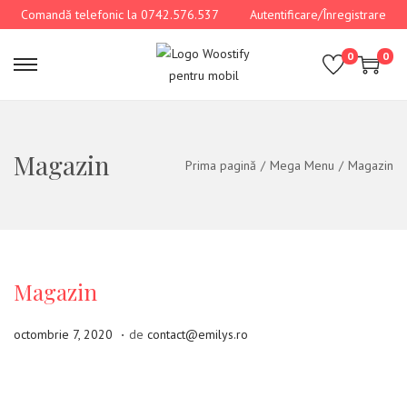
Comandă telefonic la 0742.576.537
Autentificare/Înregistrare
0
0
Magazin
Prima pagină
/
Mega Menu
/
Magazin
Magazin
.
P
o
octombrie 7, 2020
de
contact@emilys.ro
u
c
b
t
l
o