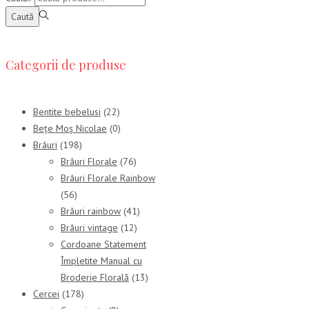
Caută
Categorii de produse
Bentite bebelusi
(22)
Bețe Moș Nicolae
(0)
Brâuri
(198)
Brâuri Florale
(76)
Brâuri Florale Rainbow
(56)
Brâuri rainbow
(41)
Brâuri vintage
(12)
Cordoane Statement
Împletite Manual cu
Broderie Florală
(13)
Cercei
(178)