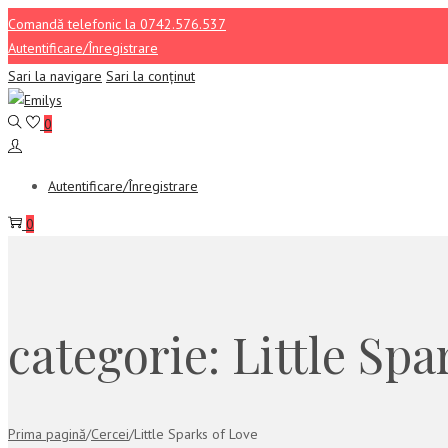
Comandă telefonic la 0742.576.537
Autentificare/Înregistrare
Sari la navigare
Sari la conținut
0
Autentificare/Înregistrare
0
categorie:
Little Spa
Prima pagină
/
Cercei
/
Little Sparks of Love