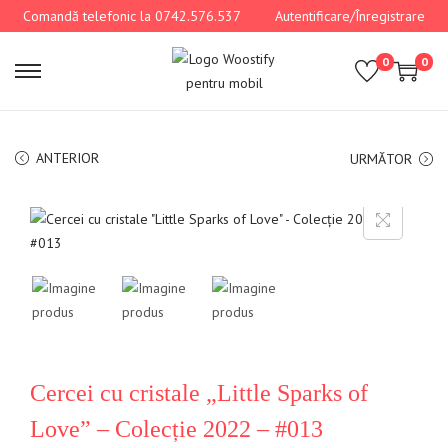
Comandă telefonic la 0742.576.537
Autentificare/Înregistrare
0
0
ANTERIOR
URMĂTOR
Cercei cu cristale „Little Sparks of
Love” – Colecție 2022 – #013