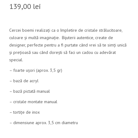
139,00
lei
Cercei boemi realizați ca o împletire de cristale strălucitoare,
culoare și multă imaginație. Bijuterii autentice, create de
designer, perfecte pentru a fi purtate când vrei să te simți unică
și prețioasă sau când dorești să faci un cadou cu adevărat
special.
– foarte ușori (aprox. 3,5 gr)
– bază de acryl
– bază pictată manual
– cristale montate manual
– tortițe de inox
– dimensiune aprox. 3,5 cm diametru