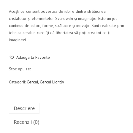
Acești cercei sunt povestea de iubire dintre strălucirea
cristalelor și elementelor Svarowski și imaginație. Este un joc
continuu de culori, forme, strălucire și inovație.Sunt realizate prin
tehnica ceralun care îți dă libertatea să poți crea tot ce-ți
imaginezi.
Adauga la Favorite
Stoc epuizat
Categorii:
Cercei
,
Cercei Lightly
Descriere
Recenzii (0)