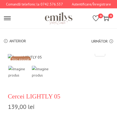
Comandă telefonic la 0742.576.537
Autentificare/Înregistrare
0
0
ANTERIOR
URMĂTOR
Stoc epuizat
Cercei LIGHTLY 05
139,00
lei