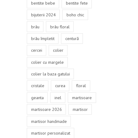
bentite bebe
bentite fete
bijuterii 2024
boho chic
brâu
brâu floral
brâu împletit
centură
cercei
colier
colier cu margele
colier la baza gatului
cristale
curea
floral
geanta
inel
martisoare
martisoare 2026
martisor
martisor handmade
martisor personalizat