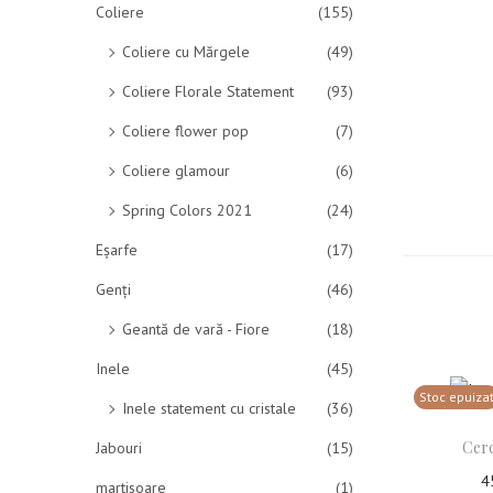
Coliere
(155)
Coliere cu Mărgele
(49)
Coliere Florale Statement
(93)
Coliere flower pop
(7)
Coliere glamour
(6)
Spring Colors 2021
(24)
Eșarfe
(17)
Genți
(46)
Geantă de vară - Fiore
(18)
Inele
(45)
Stoc epuiza
Inele statement cu cristale
(36)
Cerc
Jabouri
(15)
4
martisoare
(1)