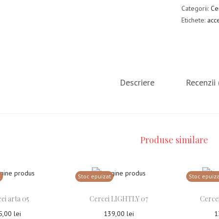
Categorii:
Ce
Etichete:
acc
Descriere
Recenzii 
Produse similare
t
Stoc epuizat
Stoc epuiz
ei arta 05
Cercei LIGHTLY 07
Cerce
5,00
lei
139,00
lei
1