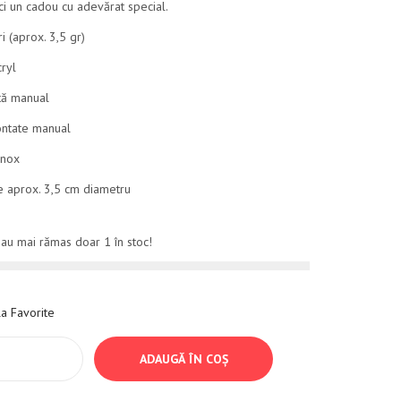
ci un cadou cu adevărat special.
i (aprox. 3,5 gr)
ryl
tă manual
ontate manual
inox
 aprox. 3,5 cm diametru
 au mai rămas doar 1 în stoc!
a Favorite
ADAUGĂ ÎN COȘ