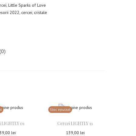
rcei
,
Little Sparks of Love
esorii 2022
,
cercei
,
cristale
(0)
at
Stoc epuizat
i LIGHTLY 01
Cercei LIGHTLY 11
39,00
lei
139,00
lei