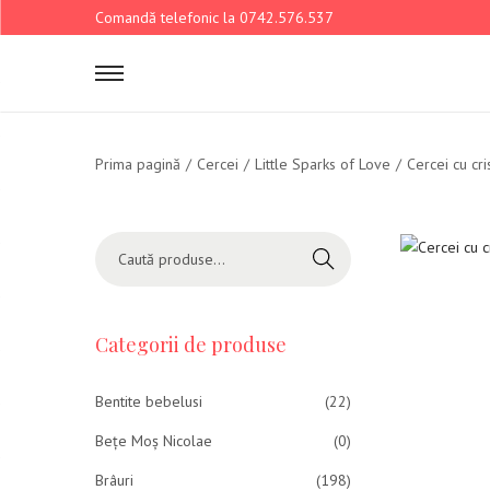
Comandă telefonic la 0742.576.537
Prima pagină
/
Cercei
/
Little Sparks of Love
/
Cercei cu cr
Caută
Categorii de produse
Bentite bebelusi
(22)
Bețe Moș Nicolae
(0)
Brâuri
(198)