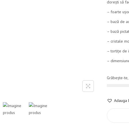
dorești să fa
– foarte ușor
– bază de ac
– bază picta
– cristale m
– tortițe de 
– dimensiune
Grăbește-te,
Adauga l