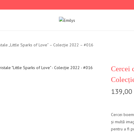
istale „Little Sparks of Love” – Colecție 2022 – #016
Cercei c
Colecți
139,00
Cercei boemi 
și multă imag
pentru a fi p