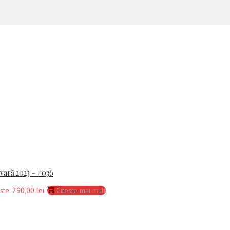
-vară 2023 – #036
ste: 290,00 lei.
Citește mai mult