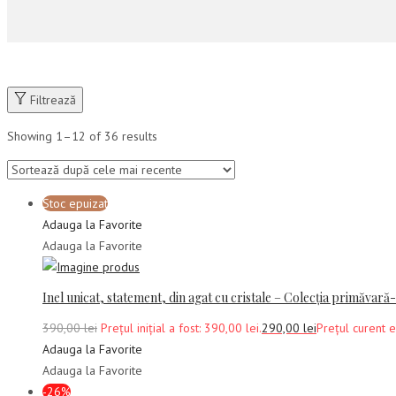
Filtrează
Showing
1
–
12
of 36 results
Stoc epuizat
Adauga la Favorite
Adauga la Favorite
Inel unicat, statement, din agat cu cristale – Colecția primăvară
390,00
lei
Prețul inițial a fost: 390,00 lei.
290,00
lei
Prețul curent e
Adauga la Favorite
Adauga la Favorite
-26%