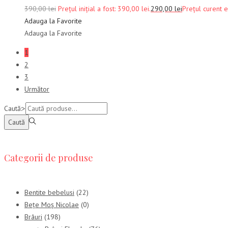
390,00
lei
Prețul inițial a fost: 390,00 lei.
290,00
lei
Prețul curent e
Adauga la Favorite
Adauga la Favorite
1
2
3
Următor
Caută:>
Caută
Categorii de produse
Bentite bebelusi
(22)
Bețe Moș Nicolae
(0)
Brâuri
(198)