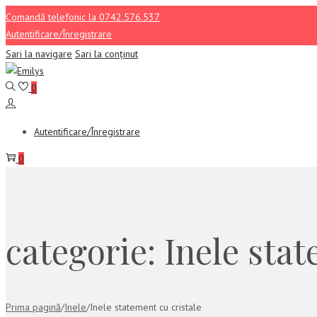
Comandă telefonic la 0742.576.537
Autentificare/Înregistrare
Sari la navigare
Sari la conținut
0
Autentificare/Înregistrare
0
categorie:
Inele stat
Prima pagină
/
Inele
/
Inele statement cu cristale