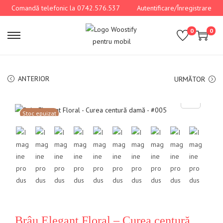
Comandă telefonic la 0742.576.537
Autentificare/Înregistrare
0
0
ANTERIOR
URMĂTOR
Stoc epuizat
Brâu Elegant Floral – Curea centură