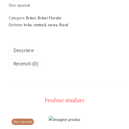
Stoc epuizat
Categorii:
Brâuri
,
Brâuri Florale
Etichete:
brâu
,
centură
,
curea
,
floral
Descriere
Recenzii (0)
Produse similare
Stoc epuizat