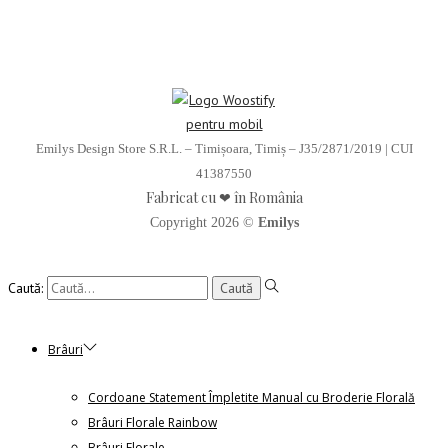
Emilys Design Store S.R.L. – Timișoara, Timiș – J35/2871/2019 | CUI
41387550
Fabricat cu ❤ în România
Copyright 2026 ©
Emilys
Caută:
Brâuri
Cordoane Statement Împletite Manual cu Broderie Florală
Brâuri Florale Rainbow
Brâuri Florale