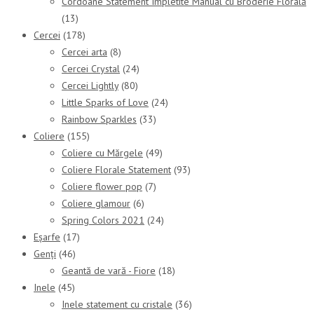
Cordoane Statement Împletite Manual cu Broderie Florală
(13)
Cercei
(178)
Cercei arta
(8)
Cercei Crystal
(24)
Cercei Lightly
(80)
Little Sparks of Love
(24)
Rainbow Sparkles
(33)
Coliere
(155)
Coliere cu Mărgele
(49)
Coliere Florale Statement
(93)
Coliere flower pop
(7)
Coliere glamour
(6)
Spring Colors 2021
(24)
Eșarfe
(17)
Genți
(46)
Geantă de vară - Fiore
(18)
Inele
(45)
Inele statement cu cristale
(36)