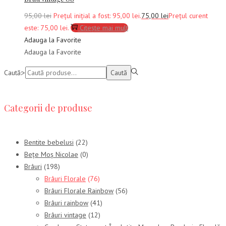
95,00
lei
Prețul inițial a fost: 95,00 lei.
75,00
lei
Prețul curent
este: 75,00 lei.
Citește mai mult
Adauga la Favorite
Adauga la Favorite
Caută:>
Caută
Categorii de produse
Bentite bebelusi
(22)
Bețe Moș Nicolae
(0)
Brâuri
(198)
Brâuri Florale
(76)
Brâuri Florale Rainbow
(56)
Brâuri rainbow
(41)
Brâuri vintage
(12)