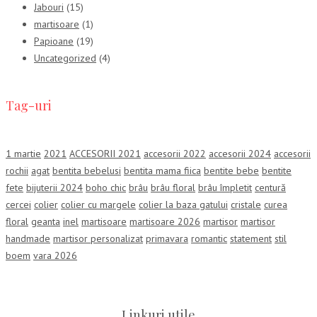
Jabouri
(15)
martisoare
(1)
Papioane
(19)
Uncategorized
(4)
Tag-uri
1 martie
2021
ACCESORII 2021
accesorii 2022
accesorii 2024
accesorii
rochii
agat
bentita bebelusi
bentita mama fiica
bentite bebe
bentite
fete
bijuterii 2024
boho chic
brâu
brâu floral
brâu împletit
centură
cercei
colier
colier cu margele
colier la baza gatului
cristale
curea
floral
geanta
inel
martisoare
martisoare 2026
martisor
martisor
handmade
martisor personalizat
primavara
romantic
statement
stil
boem
vara 2026
Linkuri utile