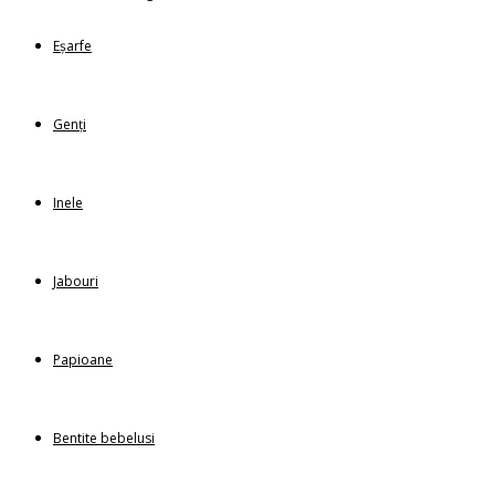
Eșarfe
Genți
Inele
Jabouri
Papioane
Bentite bebelusi