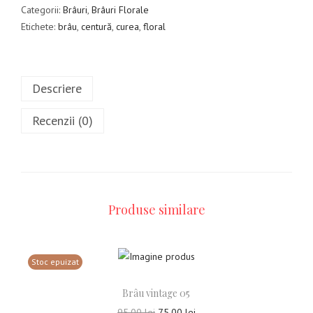
Categorii:
Brâuri
,
Brâuri Florale
Etichete:
brâu
,
centură
,
curea
,
floral
Descriere
Recenzii (0)
Produse similare
Stoc epuizat
Brâu vintage 05
95,00
lei
75,00
lei