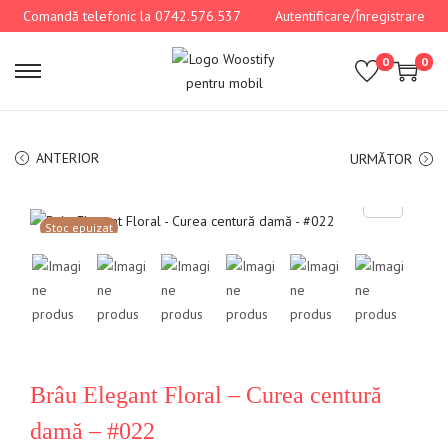
Comandă telefonic la 0742.576.537
Autentificare/Înregistrare
0
0
ANTERIOR
URMĂTOR
Stoc epuizat
Brâu Elegant Floral – Curea centură
damă – #022