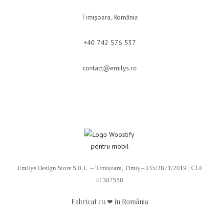
Timișoara, România
+40 742 576 537
contact@emilys.ro
Emilys Design Store S.R.L. – Timișoara, Timiș – J35/2871/2019 | CUI
41387550
Fabricat cu ❤ în România