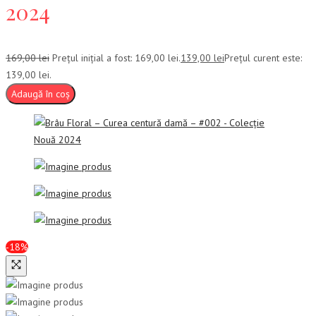
2024
169,00
lei
Prețul inițial a fost: 169,00 lei.
139,00
lei
Prețul curent este:
139,00 lei.
Adaugă în coș
-18%