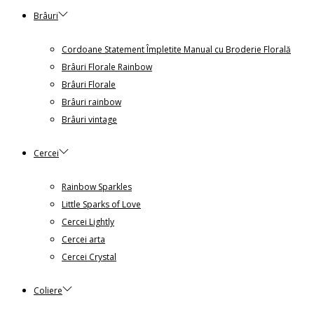
Brâuri
Cordoane Statement Împletite Manual cu Broderie Florală
Brâuri Florale Rainbow
Brâuri Florale
Brâuri rainbow
Brâuri vintage
Cercei
Rainbow Sparkles
Little Sparks of Love
Cercei Lightly
Cercei arta
Cercei Crystal
Coliere