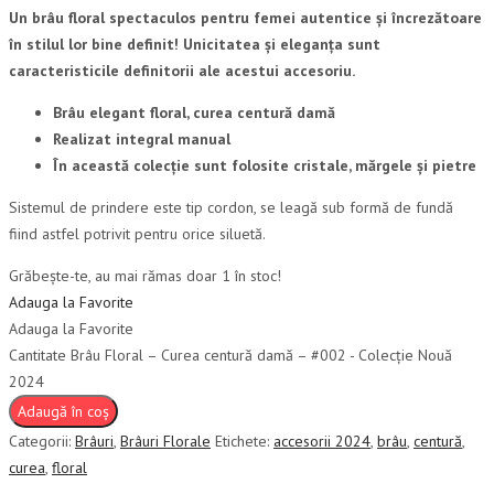
Un brâu floral spectaculos pentru femei autentice și încrezătoare
în stilul lor bine definit! Unicitatea și eleganța sunt
caracteristicile definitorii ale acestui accesoriu.
Brâu elegant floral, curea centură damă
Realizat integral manual
În această colecție sunt folosite cristale, mărgele și pietre
Sistemul de prindere este tip cordon, se leagă sub formă de fundă
fiind astfel potrivit pentru orice siluetă.
Grăbește-te, au mai rămas doar 1 în stoc!
Adauga la Favorite
Adauga la Favorite
Cantitate Brâu Floral – Curea centură damă – #002 - Colecție Nouă
2024
Adaugă în coș
Categorii:
Brâuri
,
Brâuri Florale
Etichete:
accesorii 2024
,
brâu
,
centură
,
curea
,
floral