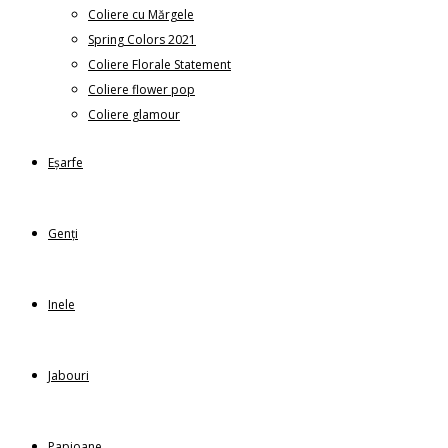
Coliere cu Mărgele
Spring Colors 2021
Coliere Florale Statement
Coliere flower pop
Coliere glamour
Eșarfe
Genți
Inele
Jabouri
Papioane