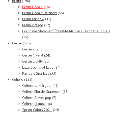
Brâuri
(198)
Brâuri Florale
(76)
Brâuri Florale Rainbow
(56)
Brâuri rainbow
(41)
Brâuri vintage
(12)
Cordoane Statement Împletite Manual cu Broderie Florală
(13)
Cercei
(178)
Cercei arta
(8)
Cercei Crystal
(24)
Cercei Lightly
(80)
Little Sparks of Love
(24)
Rainbow Sparkles
(33)
Coliere
(155)
Coliere cu Mărgele
(49)
Coliere Florale Statement
(93)
Coliere flower pop
(7)
Coliere glamour
(6)
Spring Colors 2021
(24)