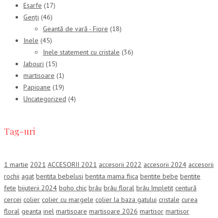
Eșarfe
(17)
Genți
(46)
Geantă de vară - Fiore
(18)
Inele
(45)
Inele statement cu cristale
(36)
Jabouri
(15)
martisoare
(1)
Papioane
(19)
Uncategorized
(4)
Tag-uri
1 martie
2021
ACCESORII 2021
accesorii 2022
accesorii 2024
accesorii
rochii
agat
bentita bebelusi
bentita mama fiica
bentite bebe
bentite
fete
bijuterii 2024
boho chic
brâu
brâu floral
brâu împletit
centură
cercei
colier
colier cu margele
colier la baza gatului
cristale
curea
floral
geanta
inel
martisoare
martisoare 2026
martisor
martisor