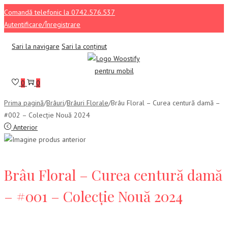
Comandă telefonic la 0742.576.537
Autentificare/Înregistrare
Sari la navigare
Sari la conținut
0
0
Prima pagină
/
Brâuri
/
Brâuri Florale
/
Brâu Floral – Curea centură damă –
#002 – Colecție Nouă 2024
Anterior
Brâu Floral – Curea centură damă
– #001 – Colecție Nouă 2024