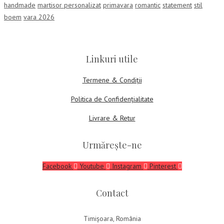
handmade
martisor personalizat
primavara
romantic
statement
stil
boem
vara 2026
Linkuri utile
Termene & Condiții
Politica de Confidențialitate
Livrare & Retur
Urmărește-ne
Facebook
Youtube
Instagram
Pinterest
Contact
Timișoara, România