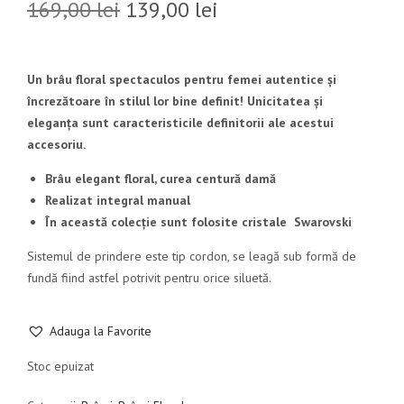
P
P
169,00
lei
139,00
lei
r
r
e
e
ț
ț
Un brâu floral spectaculos pentru femei autentice și
u
u
încrezătoare în stilul lor bine definit! Unicitatea și
l
l
eleganța sunt caracteristicile definitorii ale acestui
i
c
accesoriu.
n
u
i
r
Brâu elegant floral, curea centură damă
ț
e
Realizat integral manual
i
n
În această colecție sunt folosite cristale Swarovski
a
t
Sistemul de prindere este tip cordon, se leagă sub formă de
l
e
fundă fiind astfel potrivit pentru orice siluetă.
a
s
f
t
o
e
Adauga la Favorite
s
:
Stoc epuizat
t
1
:
3