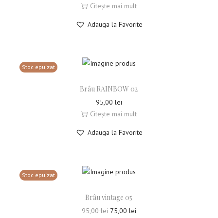
r
r
Citește mai mult
e
e
Adauga la Favorite
ț
ț
u
u
l
l
i
c
Stoc epuizat
n
u
i
r
Brâu RAINBOW 02
ț
e
95,00
lei
i
n
Citește mai mult
a
t
Adauga la Favorite
l
e
a
s
f
t
o
e
Stoc epuizat
s
:
t
7
Brâu vintage 05
:
5
P
P
95,00
lei
75,00
lei
9
,