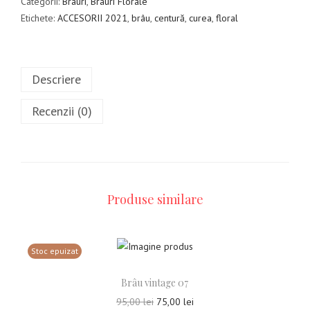
Categorii:
Brâuri
,
Brâuri Florale
1
9
Etichete:
ACCESORII 2021
,
brâu
,
centură
,
curea
,
floral
6
,
9
0
,
0
0
Descriere
0
l
e
Recenzii (0)
l
i
e
.
i
.
Produse similare
Stoc epuizat
Brâu vintage 07
P
P
95,00
lei
75,00
lei