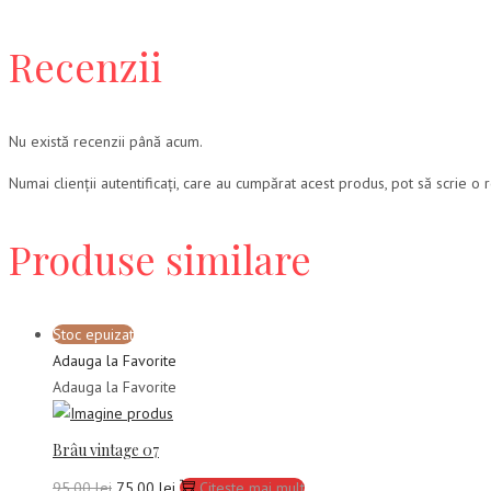
Recenzii
Nu există recenzii până acum.
Numai clienții autentificați, care au cumpărat acest produs, pot să scrie o 
Produse similare
Stoc epuizat
Adauga la Favorite
Adauga la Favorite
Brâu vintage 07
Prețul
Prețul
95,00
lei
75,00
lei
Citește mai mult