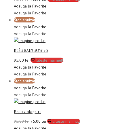
inițial
curent
Adauga la Favorite
a
este:
Adauga la Favorite
fost:
75,00 lei.
Stoc epuizat
95,00 lei.
Adauga la Favorite
Adauga la Favorite
Brâu RAINBOW 10
95,00
lei
Citește mai mult
Adauga la Favorite
Adauga la Favorite
Stoc epuizat
Adauga la Favorite
Adauga la Favorite
Brâu vintage 11
Prețul
Prețul
95,00
lei
75,00
lei
Citește mai mult
inițial
curent
Adauga la Favorite