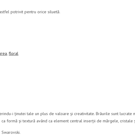
tfel potrivit pentru orice siluetă.
urea
,
floral
ndu-i ținutei tale un plus de valoare și creativitate. Brâurile sunt lucrate
 ca formă și textură având ca element central inserții de mărgele, cristale ș
e Swarovski.