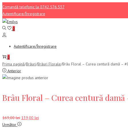
Comandă telefonic la 0742.576.537
Autentificare/Înregistrare
Sari
Sari
la
la
0
navigare
conținut
Autentificare/Înregistrare
0
Prima pagină
/
Brâuri
/
Brâuri Florale
/
Brâu Floral – Curea centură damă – 
Anterior
Brâu Floral – Curea centură damă 
Prețul
Prețul
169,00
lei
139,00
lei
inițial
curent
Următor