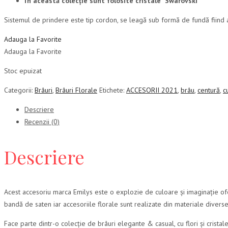
În această colecție sunt folosite cristale Swarovski
Sistemul de prindere este tip cordon, se leagă sub formă de fundă fiind as
Adauga la Favorite
Adauga la Favorite
Stoc epuizat
Categorii:
Brâuri
,
Brâuri Florale
Etichete:
ACCESORII 2021
,
brâu
,
centură
,
c
Descriere
Recenzii (0)
Descriere
Acest accesoriu marca Emilys este o explozie de culoare și imaginație oferi
bandă de saten iar accesoriile florale sunt realizate din materiale diverse
Face parte dintr-o colecție de brâuri elegante & casual, cu flori și cristal