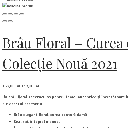
Brâu Floral – Curea
Colecție Nouă 2021
Prețul
Prețul
169,00
lei
139,00
lei
inițial
curent
Un brâu floral spectaculos pentru femei autentice și încrezătoare în s
a
este:
ale acestui accesoriu.
fost:
139,00 lei.
169,00 lei.
Brâu elegant floral, curea centură damă
Realizat integral manual