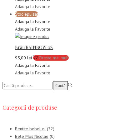
a
este:
Adauga la Favorite
fost:
75,00 lei.
Stoc epuizat
95,00 lei.
Adauga la Favorite
Adauga la Favorite
Brâu RAINBOW 08
95,00
lei
Citește mai mult
Adauga la Favorite
Adauga la Favorite
Caută:>
Caută
Categorii de produse
Bentite bebelusi
(22)
Bețe Moș Nicolae
(0)