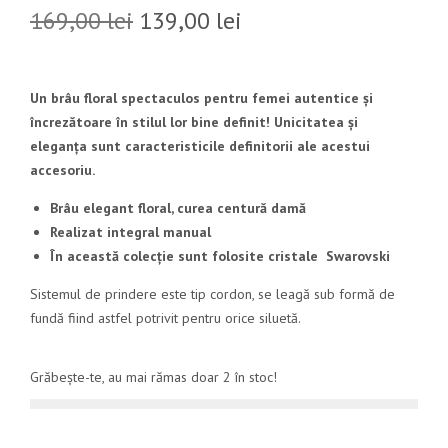
169,00
lei
139,00
lei
Un brâu floral spectaculos pentru femei autentice și
încrezătoare în stilul lor bine definit! Unicitatea și
eleganța sunt caracteristicile definitorii ale acestui
accesoriu.
Brâu elegant floral, curea centură damă
Realizat integral manual
În această colecție sunt folosite cristale Swarovski
Sistemul de prindere este tip cordon, se leagă sub formă de
fundă fiind astfel potrivit pentru orice siluetă.
Grăbește-te, au mai rămas doar 2 în stoc!