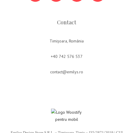
Contact
Timișoara, România
+40 742 576 537
contact@emilys.ro
Emilys Design Store S.R.L. – Timișoara, Timiș – J35/2871/2019 | CUI