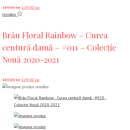
Prețul
Prețul
169,00
lei
129,00
lei
inițial
curent
Următor
a
este:
fost:
129,00 lei.
Brâu Floral Rainbow – Curea
169,00 lei.
centură damă – #011 – Colecție
Nouă 2020-2021
Prețul
Prețul
169,00
lei
129,00
lei
inițial
curent
a
este:
fost:
129,00 lei.
169,00 lei.