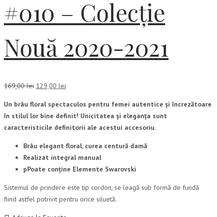
#010 – Colecție
Nouă 2020-2021
Prețul
Prețul
169,00
lei
129,00
lei
inițial
curent
Un brâu floral spectaculos pentru femei autentice și încrezătoare
a
este:
în stilul lor bine definit! Unicitatea și eleganța sunt
fost:
129,00 lei.
caracteristicile definitorii ale acestui accesoriu.
169,00 lei.
Brâu elegant floral, curea centură damă
Realizat integral manual
pPoate conține Elemente Swarovski
Sistemul de prindere este tip cordon, se leagă sub formă de fundă
fiind astfel potrivit pentru orice siluetă.