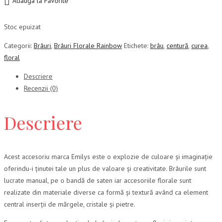
Adauga la Favorite
Stoc epuizat
Categorii:
Brâuri
,
Brâuri Florale Rainbow
Etichete:
brâu
,
centură
,
curea
,
floral
Descriere
Recenzii (0)
Descriere
Acest accesoriu marca Emilys este o explozie de culoare și imaginație
oferindu-i ținutei tale un plus de valoare și creativitate. Brâurile sunt
lucrate manual, pe o bandă de saten iar accesoriile florale sunt
realizate din materiale diverse ca formă și textură având ca element
central inserții de mărgele, cristale și pietre.