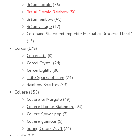
Brâuri Florale
(76)
Brâuri Florale Rainbow
(56)
Brâuri rainbow
(41)
Brâuri vintage
(12)
Cordoane Statement Împletite Manual cu Broderie Florală
(13)
Cercei
(178)
Cercei arta
(8)
Cercei Crystal
(24)
Cercei Lightly
(80)
Little Sparks of Love
(24)
Rainbow Sparkles
(33)
Coliere
(155)
Coliere cu Mărgele
(49)
Coliere Florale Statement
(93)
Coliere flower pop
(7)
Coliere glamour
(6)
Spring Colors 2021
(24)
Eșarfe
(17)