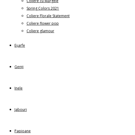
Coliere cu Mărgele
Spring Colors 2021
Coliere Florale Statement
Coliere flower pop
Coliere glamour
Eșarfe
Genți
Inele
Jabouri
Papioane