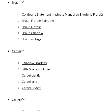
Brâuri
Cordoane Statement Împletite Manual cu Broderie Florală
Brâuri Florale Rainbow
Brâuri Florale
Brâuri rainbow
Brâuri vintage
Cercei
Rainbow Sparkles
Little Sparks of Love
Cercei Lightly
Cercei arta
Cercei Crystal
Coliere