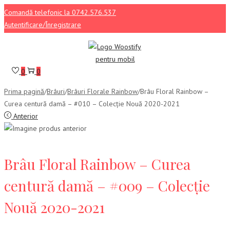
Comandă telefonic la 0742.576.537
Autentificare/Înregistrare
Sari
Sari
la
la
navigare
conținut
0
0
Prima pagină
/
Brâuri
/
Brâuri Florale Rainbow
/
Brâu Floral Rainbow –
Curea centură damă – #010 – Colecție Nouă 2020-2021
Anterior
Brâu Floral Rainbow – Curea
centură damă – #009 – Colecție
Nouă 2020-2021