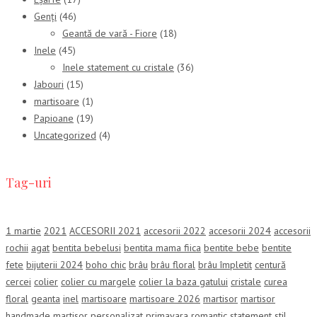
Genți
(46)
Geantă de vară - Fiore
(18)
Inele
(45)
Inele statement cu cristale
(36)
Jabouri
(15)
martisoare
(1)
Papioane
(19)
Uncategorized
(4)
Tag-uri
1 martie
2021
ACCESORII 2021
accesorii 2022
accesorii 2024
accesorii
rochii
agat
bentita bebelusi
bentita mama fiica
bentite bebe
bentite
fete
bijuterii 2024
boho chic
brâu
brâu floral
brâu împletit
centură
cercei
colier
colier cu margele
colier la baza gatului
cristale
curea
floral
geanta
inel
martisoare
martisoare 2026
martisor
martisor
handmade
martisor personalizat
primavara
romantic
statement
stil