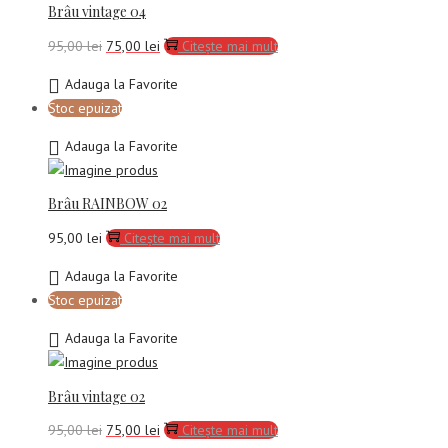
Brâu vintage 04
Prețul
Prețul
95,00
lei
75,00
lei
Citește mai mult
inițial
curent
Adauga la Favorite
a
este:
Stoc epuizat
fost:
75,00 lei.
95,00 lei.
Adauga la Favorite
Brâu RAINBOW 02
95,00
lei
Citește mai mult
Adauga la Favorite
Stoc epuizat
Adauga la Favorite
Brâu vintage 02
Prețul
Prețul
95,00
lei
75,00
lei
Citește mai mult