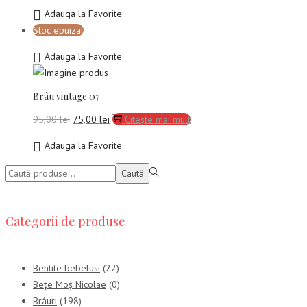
inițial
curent
Adauga la Favorite
a
este:
Stoc epuizat
fost:
75,00 lei.
95,00 lei.
Adauga la Favorite
Brâu vintage 07
Prețul
Prețul
95,00
lei
75,00
lei
Citește mai mult
inițial
curent
Adauga la Favorite
a
este:
fost:
75,00 lei.
Caută:>
Caută
95,00 lei.
Categorii de produse
Bentite bebelusi
(22)
Bețe Moș Nicolae
(0)
Brâuri
(198)