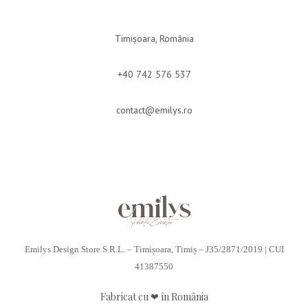
Timișoara, România
+40 742 576 537
contact@emilys.ro
Emilys Design Store S.R.L. – Timișoara, Timiș – J35/2871/2019 | CUI
41387550
Fabricat cu ❤ în România