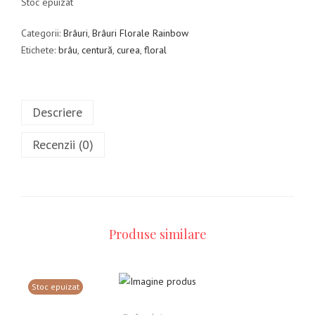
Stoc epuizat
Categorii:
Brâuri
,
Brâuri Florale Rainbow
Etichete:
brâu
,
centură
,
curea
,
floral
Descriere
Recenzii (0)
Produse similare
Stoc epuizat