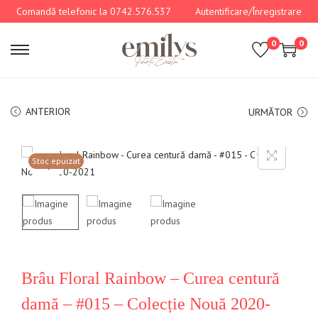
Comandă telefonic la 0742.576.537
Autentificare/Înregistrare
0
0
ANTERIOR
URMĂTOR
Stoc epuizat
Brâu Floral Rainbow – Curea centură
damă – #015 – Colecție Nouă 2020-