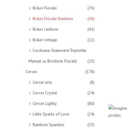
Brâuri Florale
(76)
Brâuri Florale Rainbow
(56)
Brâuri rainbow
(41)
Brâuri vintage
(12)
Cordoane Statement Împletite
Manual cu Broderie Florală
(13)
Cercei
(178)
Cercei arta
(8)
Cercei Crystal
(24)
Cercei Lightly
(80)
Little Sparks of Love
(24)
Rainbow Sparkles
(33)