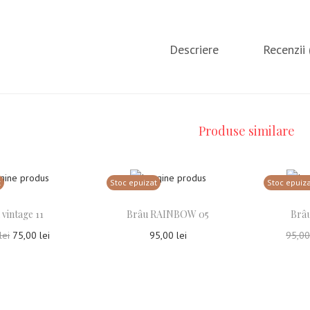
Descriere
Recenzii 
Produse similare
t
Stoc epuizat
Stoc epuiz
 vintage 11
Brâu RAINBOW 05
Brâu
lei
75,00
lei
95,00
lei
95,0
ește mai mult
Citește mai mult
Ci
ga la Favorite
Adauga la Favorite
Ada