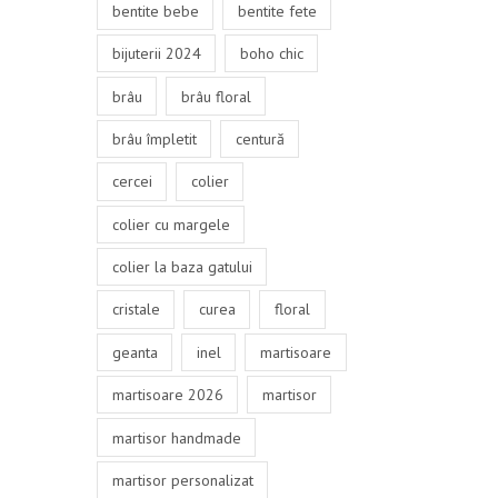
bentite bebe
bentite fete
bijuterii 2024
boho chic
brâu
brâu floral
brâu împletit
centură
cercei
colier
colier cu margele
colier la baza gatului
cristale
curea
floral
geanta
inel
martisoare
martisoare 2026
martisor
martisor handmade
martisor personalizat