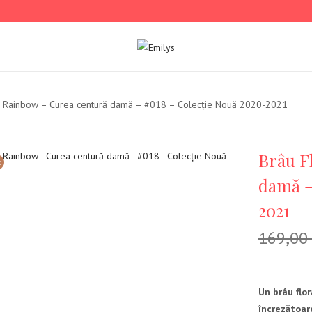
l Rainbow – Curea centură damă – #018 – Colecție Nouă 2020-2021
Brâu F
t
damă –
2021
169,00
Un brâu flo
încrezătoare