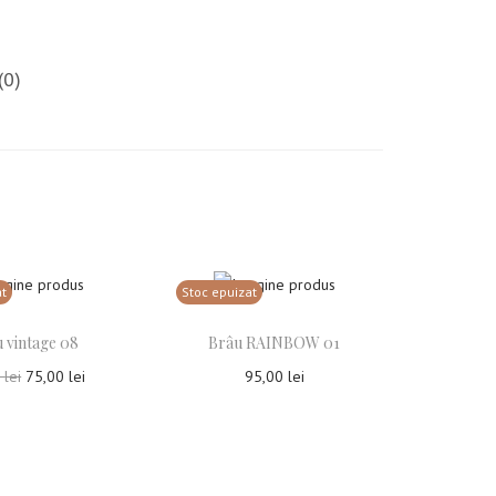
(0)
at
Stoc epuizat
 vintage 08
Brâu RAINBOW 01
0
lei
75,00
lei
95,00
lei
tește mai mult
Citește mai mult
uga la Favorite
Adauga la Favorite