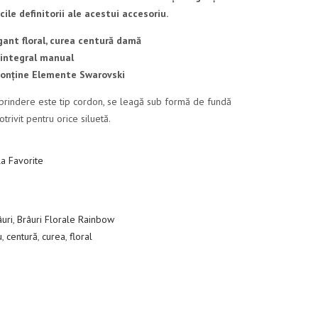
cile definitorii ale acestui accesoriu.
gant floral, curea centură damă
 integral manual
onține Elemente Swarovski
prindere este tip cordon, se leagă sub formă de fundă
otrivit pentru orice siluetă.
a Favorite
âuri
,
Brâuri Florale Rainbow
u
,
centură
,
curea
,
floral