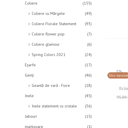
Coliere
(155)
Coliere cu Mărgele
(49)
Coliere Florale Statement
(93)
Coliere flower pop
(7)
Coliere glamour
(6)
Spring Colors 2021
(24)
Eșarfe
(17)
Genți
(46)
Stoc epuiza
Geantă de vară - Fiore
(18)
Brâu
Inele
(45)
95,00
Cit
Inele statement cu cristale
(36)
Jabouri
(15)
Adau
martisoare
(1)