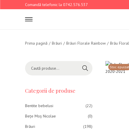
Comandă telefonic la 0742.576.537
Prima pagină
/
Brâuri
/
Brâuri Florale Rainbow
/
Brâu Flora
Stoc epuiza
Caută
Categorii de produse
Bentite bebelusi
(22)
Bețe Moș Nicolae
(0)
Brâuri
(198)