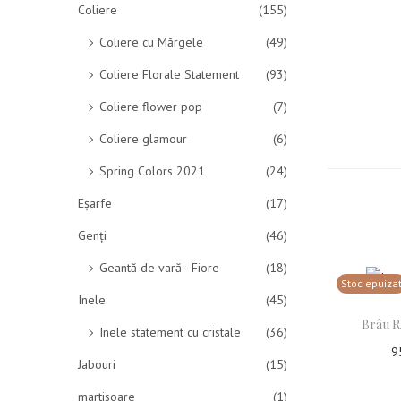
Coliere
(155)
Coliere cu Mărgele
(49)
Coliere Florale Statement
(93)
Coliere flower pop
(7)
Coliere glamour
(6)
Spring Colors 2021
(24)
Eșarfe
(17)
Genți
(46)
Geantă de vară - Fiore
(18)
Stoc epuiza
Inele
(45)
Brâu 
Inele statement cu cristale
(36)
9
Jabouri
(15)
Cit
martisoare
(1)