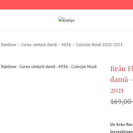
l Rainbow – Curea centură damă – #036 – Colecție Nouă 2020-2021
Brâu F
damă –
2021
169,00
Un brâu flo
încrezătoare