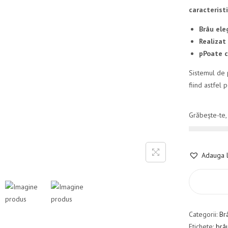
caracteristi
Brâu ele
Realizat
pPoate c
Sistemul de 
fiind astfel p
Grăbește-te,
Adauga l
Categorii:
Br
Etichete:
brâ