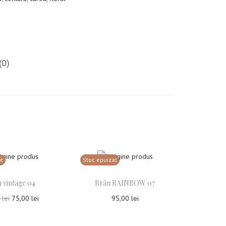
(0)
at
Stoc epuizat
 vintage 04
Brâu RAINBOW 07
0
lei
75,00
lei
95,00
lei
tește mai mult
Citește mai mult