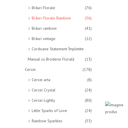
Brâuri Florale
(76)
Brâuri Florale Rainbow
(56)
Brâuri rainbow
(41)
Brâuri vintage
(12)
Cordoane Statement Împletite
Manual cu Broderie Florală
(13)
Cercei
(178)
Cercei arta
(8)
Cercei Crystal
(24)
Cercei Lightly
(80)
Little Sparks of Love
(24)
Rainbow Sparkles
(33)