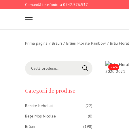
Comandă telefonic la 0742.576.537
Prima pagină
/
Brâuri
/
Brâuri Florale Rainbow
/
Brâu Flora
-24%
Caută
Categorii de produse
Bentite bebelusi
(22)
Bețe Moș Nicolae
(0)
Brâuri
(198)