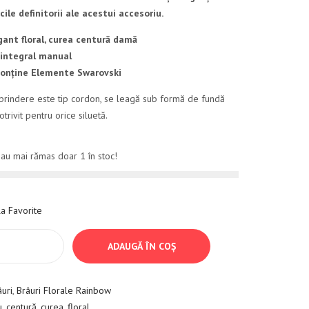
cile definitorii ale acestui accesoriu.
gant floral, curea centură damă
 integral manual
onține Elemente Swarovski
prindere este tip cordon, se leagă sub formă de fundă
otrivit pentru orice siluetă.
 au mai rămas doar 1 în stoc!
a Favorite
ADAUGĂ ÎN COȘ
âuri
,
Brâuri Florale Rainbow
u
,
centură
,
curea
,
floral