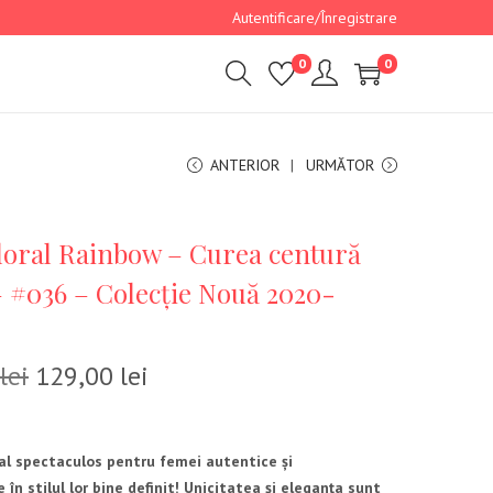
Autentificare/Înregistrare
0
0
ANTERIOR
URMĂTOR
loral Rainbow – Curea centură
 #036 – Colecție Nouă 2020-
lei
129,00
lei
ral spectaculos pentru femei autentice și
 în stilul lor bine definit! Unicitatea și eleganța sunt