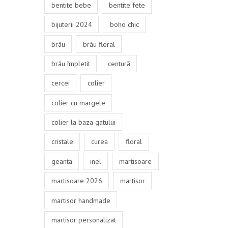
bentite bebe
bentite fete
bijuterii 2024
boho chic
brâu
brâu floral
brâu împletit
centură
cercei
colier
colier cu margele
colier la baza gatului
cristale
curea
floral
geanta
inel
martisoare
martisoare 2026
martisor
martisor handmade
martisor personalizat