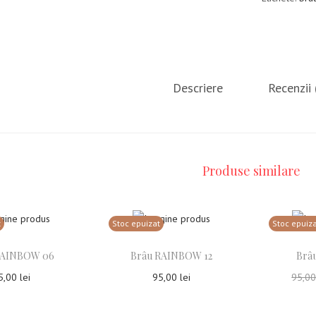
Descriere
Recenzii 
Produse similare
t
Stoc epuizat
Stoc epuiz
RAINBOW 06
Brâu RAINBOW 12
Brâu
5,00
lei
95,00
lei
95,0
ește mai mult
Citește mai mult
Ci