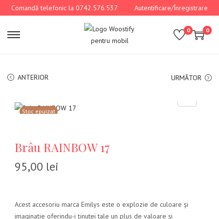
Comandă telefonic la 0742.576.537
Autentificare/Înregistrare
0
0
ANTERIOR
URMĂTOR
Stoc epuizat
Brâu RAINBOW 17
95,00
lei
Acest accesoriu marca Emilys este o explozie de culoare și
imaginație oferindu-i ținutei tale un plus de valoare și