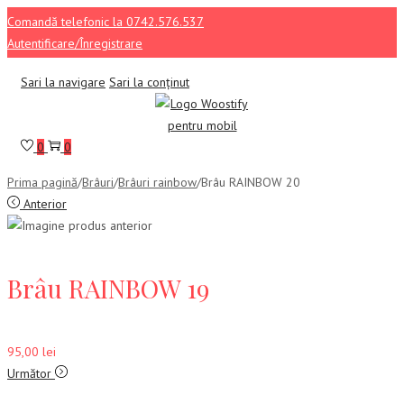
Comandă telefonic la 0742.576.537
Autentificare/Înregistrare
Sari la navigare
Sari la conținut
0
0
Prima pagină
/
Brâuri
/
Brâuri rainbow
/
Brâu RAINBOW 20
Anterior
Brâu RAINBOW 19
95,00
lei
Următor