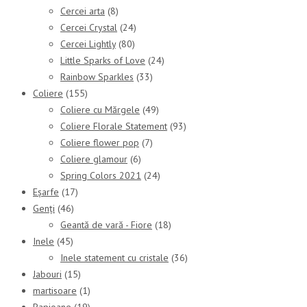
Cercei arta
(8)
Cercei Crystal
(24)
Cercei Lightly
(80)
Little Sparks of Love
(24)
Rainbow Sparkles
(33)
Coliere
(155)
Coliere cu Mărgele
(49)
Coliere Florale Statement
(93)
Coliere flower pop
(7)
Coliere glamour
(6)
Spring Colors 2021
(24)
Eșarfe
(17)
Genți
(46)
Geantă de vară - Fiore
(18)
Inele
(45)
Inele statement cu cristale
(36)
Jabouri
(15)
martisoare
(1)