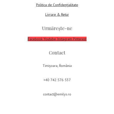
Politica de Confidențialitate
Livrare & Retur
Urmărește-ne
Facebook
Youtube
Instagram
Pinterest
Contact
Timișoara, România
+40 742 576 537
contact@emilys.ro