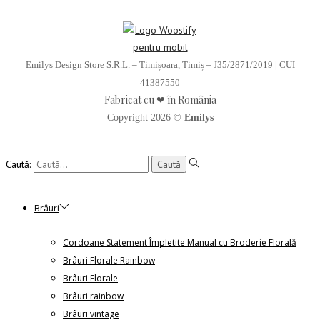
Emilys Design Store S.R.L. – Timișoara, Timiș – J35/2871/2019 | CUI
41387550
Fabricat cu ❤ în România
Copyright 2026 ©
Emilys
Caută:
Brâuri
Cordoane Statement Împletite Manual cu Broderie Florală
Brâuri Florale Rainbow
Brâuri Florale
Brâuri rainbow
Brâuri vintage