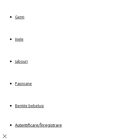
Genți
Inele
Jabouri
Papioane
Bentite bebelusi
Autentificare/Înregistrare