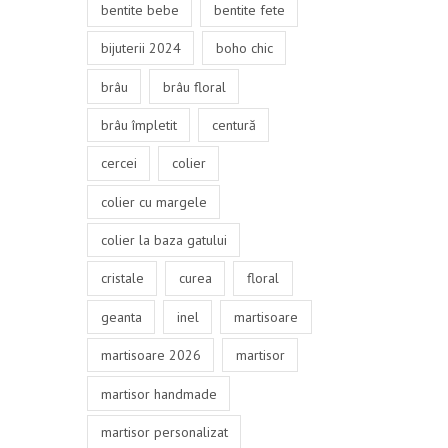
bentite bebe
bentite fete
bijuterii 2024
boho chic
brâu
brâu floral
brâu împletit
centură
cercei
colier
colier cu margele
colier la baza gatului
cristale
curea
floral
geanta
inel
martisoare
martisoare 2026
martisor
martisor handmade
martisor personalizat