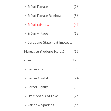
Brâuri Florale
(76)
Brâuri Florale Rainbow
(56)
Brâuri rainbow
(41)
Brâuri vintage
(12)
Cordoane Statement Împletite
Manual cu Broderie Florală
(13)
Cercei
(178)
Cercei arta
(8)
Cercei Crystal
(24)
Cercei Lightly
(80)
Little Sparks of Love
(24)
Rainbow Sparkles
(33)