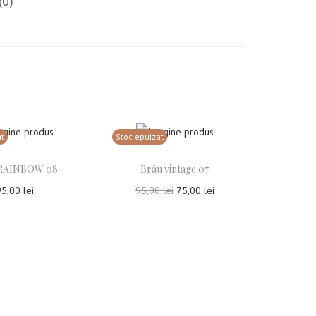
(0)
at
Stoc epuizat
 RAINBOW 08
Brâu vintage 07
95,00
lei
95,00
lei
75,00
lei
tește mai mult
Citește mai mult
uga la Favorite
Adauga la Favorite