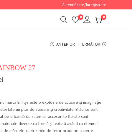
Autentificare/Înregistrare
0
0
ANTERIOR
URMĂTOR
RAINBOW 27
ei
riu marca Emilys este o explozie de culoare și imaginație
nutei tale un plus de valoare și creativitate. Brâurile sunt
al pe o bandă de saten iar accesoriile florale sunt
n materiale diverse ca formă și textură având ca element
ții de mărgele, pietre, bile de fetru, broderie și perle