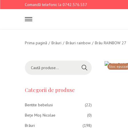
Comandă telefonic la 0742.576.537
Prima pagină
/
Brâuri
/
Brâuri rainbow
/
Brâu RAINBOW 27
Stoc epuiza
Caută
Categorii de produse
Bentite bebelusi
(22)
Bețe Moș Nicolae
(0)
Brâuri
(198)