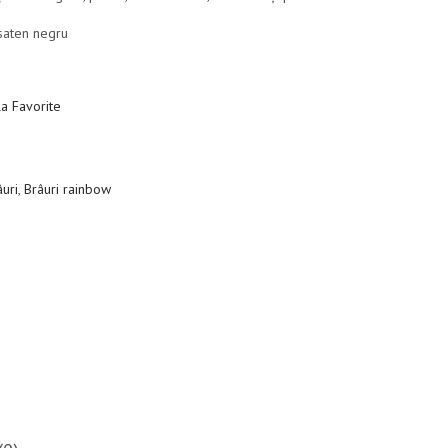
saten negru
a Favorite
âuri
,
Brâuri rainbow