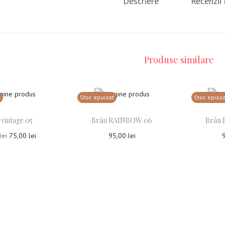
Descriere
Recenzii 
Produse similare
t
Stoc epuizat
Stoc epuiz
 vintage 05
Brâu RAINBOW 06
Brâu
lei
75,00
lei
95,00
lei
ește mai mult
Citește mai mult
Ci
ga la Favorite
Adauga la Favorite
Ada