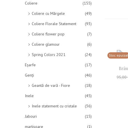
Coliere
(155)
Coliere cu Mărgele
(49)
Coliere Florale Statement
(93)
Coliere flower pop
(7)
Coliere glamour
(6)
Spring Colors 2021
(24)
Stoc epuiza
Eșarfe
(17)
Brâu
Genți
(46)
95,00
Geantă de vară - Fiore
(18)
Cit
Inele
(45)
Adau
Inele statement cu cristale
(36)
Jabouri
(15)
martisoare
(1)