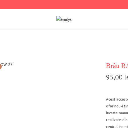
Brâu 
t
95,00
l
Acest acceso
oferindu-i ți
lucrate manu
realizate di
central inser