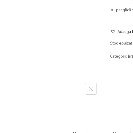
panglică 
Adauga l
Stoc epuizat
Categorii:
Br