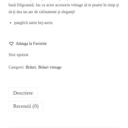
bază filigranată, fac ca acest accesoriu vintage să te poarte în timp și
să-ți dea un aer de rafinament și eleganță
panglică saten bej-auriu
Adauga la Favorite
Stoc epuizat
Categorii:
Brâuri
,
Brâuri vintage
Descriere
Recenzii (0)