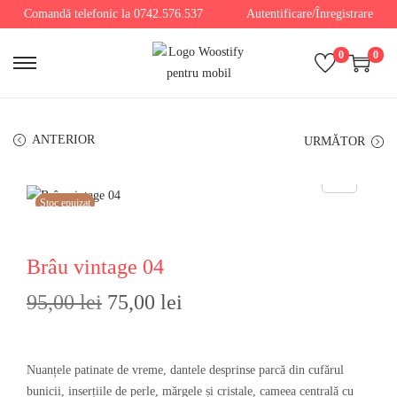
Comandă telefonic la 0742.576.537
Autentificare/Înregistrare
0
0
ANTERIOR
URMĂTOR
Stoc epuizat
Brâu vintage 04
95,00
lei
75,00
lei
Nuanțele patinate de vreme, dantele desprinse parcă din cufărul
bunicii, inserțiile de perle, mărgele și cristale, cameea centrală cu