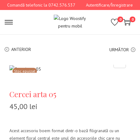
Comandă telefonic la 0742.576.537
Autentificare/Înregistrare
0
0
ANTERIOR
URMĂTOR
Stoc epuizat
Cercei arta 05
45,00
lei
Acest accesoriu boem format dintr-o bază filigranată cu un
element floral central este unul din accesoriile chic care nu