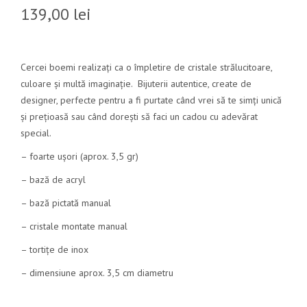
139,00
lei
Cercei boemi realizați ca o împletire de cristale strălucitoare,
culoare și multă imaginație. Bijuterii autentice, create de
designer, perfecte pentru a fi purtate când vrei să te simți unică
și prețioasă sau când dorești să faci un cadou cu adevărat
special.
– foarte ușori (aprox. 3,5 gr)
– bază de acryl
– bază pictată manual
– cristale montate manual
– tortițe de inox
– dimensiune aprox. 3,5 cm diametru