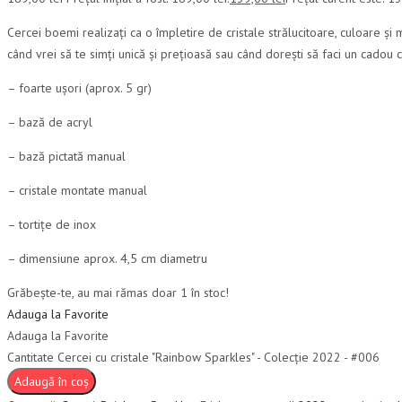
Cercei boemi realizați ca o împletire de cristale strălucitoare, culoare și 
când vrei să te simți unică și prețioasă sau când dorești să faci un cadou 
– foarte ușori (aprox. 5 gr)
– bază de acryl
– bază pictată manual
– cristale montate manual
– tortițe de inox
– dimensiune aprox. 4,5 cm diametru
Grăbește-te, au mai rămas doar 1 în stoc!
Adauga la Favorite
Adauga la Favorite
Cantitate Cercei cu cristale "Rainbow Sparkles" - Colecție 2022 - #006
Adaugă în coș