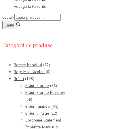
Adauga la Favorite
Caută:>
Caută
Categorii de produse
Bentite bebelusi
(22)
Bețe Moș Nicolae
(0)
Brâuri
(198)
Brâuri Florale
(76)
Brâuri Florale Rainbow
(56)
Brâuri rainbow
(41)
Brâuri vintage
(12)
Cordoane Statement
Împletite Manual cu