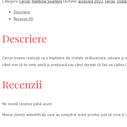
Categorii:
Cercei
,
Rainbow Sparkles
Etichete:
accesorii 2022
,
cercei
,
crista
Descriere
Recenzii (0)
Descriere
Cercei boemi realizați ca o împletire de cristale strălucitoare, culoare și 
când vrei să te simți unică și prețioasă sau când dorești să faci un cadou 
Recenzii
Nu există recenzii până acum.
Numai clienții autentificați, care au cumpărat acest produs, pot să scrie o 