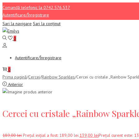
Comandă telefonic la 0742.576.537
Autentificare/Înregistrare
Sari la navigare
Sari la conținut
0
Autentificare/Înregistrare
0
Prima pagină
/
Cercei
/
Rainbow Sparkles
/
Cercei cu cristale „Rainbow Spar
Anterior
Cercei cu cristale „Rainbow Sparkl
189,00
lei
Prețul inițial a fost: 189,00 lei.
139,00
lei
Prețul curent este: 13