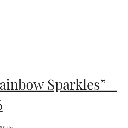
Rainbow Sparkles” –
6
9,00 lei.