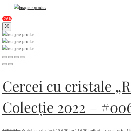
-26%
Cercei cu cristale „
Colecție 2022 – #00
189,00
lei
Prețul inițial a fost: 189,00 lei.
139,00
lei
Prețul curent este: 13