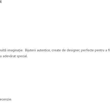
le
multă imaginație. Bijuterii autentice, create de designer, perfecte pentru a f
cu adevărat special.
recenzie.