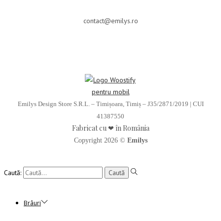
contact@emilys.ro
Emilys Design Store S.R.L. – Timișoara, Timiș – J35/2871/2019 | CUI
41387550
Fabricat cu ❤ în România
Copyright 2026 ©
Emilys
Caută:
Brâuri