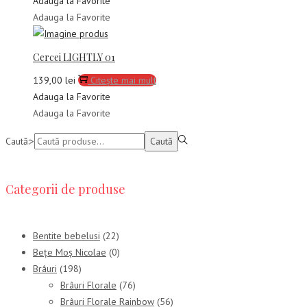
Adauga la Favorite
Adauga la Favorite
Cercei LIGHTLY 01
139,00
lei
Citește mai mult
Adauga la Favorite
Adauga la Favorite
Caută:>
Caută
Categorii de produse
Bentite bebelusi
(22)
Bețe Moș Nicolae
(0)
Brâuri
(198)
Brâuri Florale
(76)
Brâuri Florale Rainbow
(56)