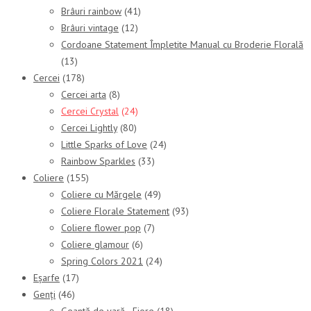
Brâuri rainbow
(41)
Brâuri vintage
(12)
Cordoane Statement Împletite Manual cu Broderie Florală
(13)
Cercei
(178)
Cercei arta
(8)
Cercei Crystal
(24)
Cercei Lightly
(80)
Little Sparks of Love
(24)
Rainbow Sparkles
(33)
Coliere
(155)
Coliere cu Mărgele
(49)
Coliere Florale Statement
(93)
Coliere flower pop
(7)
Coliere glamour
(6)
Spring Colors 2021
(24)
Eșarfe
(17)
Genți
(46)