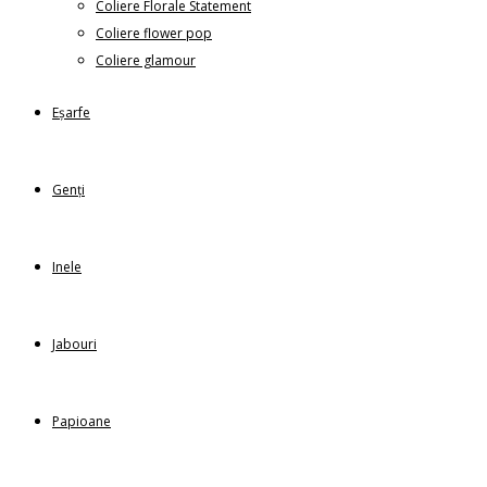
Coliere Florale Statement
Coliere flower pop
Coliere glamour
Eșarfe
Genți
Inele
Jabouri
Papioane