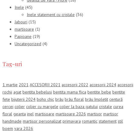
Geantă de vară - Fiore
(18)
Inele
(45)
Inele statement cu cristale
(36)
Jabouri
(15)
martisoare
(1)
Papioane
(19)
Uncategorized
(4)
Tag-uri
1 martie
2021
ACCESORII 2021
accesorii 2022
accesorii 2024
accesorii
rochii
agat
bentita bebelusi
bentita mama fiica
bentite bebe
bentite
fete
bijuterii 2024
boho chic
brâu
brâu floral
brâu împletit
centură
cercei
colier
colier cu margele
colier la baza gatului
cristale
curea
floral
geanta
inel
martisoare
martisoare 2026
martisor
martisor
handmade
martisor personalizat
primavara
romantic
statement
stil
boem
vara 2026