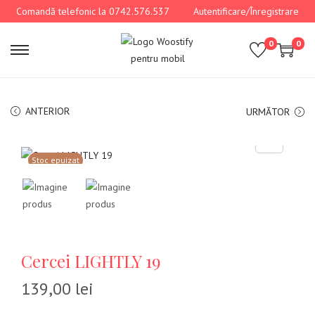
Comandă telefonic la 0742.576.537
Autentificare/Înregistrare
0
0
ANTERIOR
URMĂTOR
Stoc epuizat
Cercei LIGHTLY 19
139,00
lei