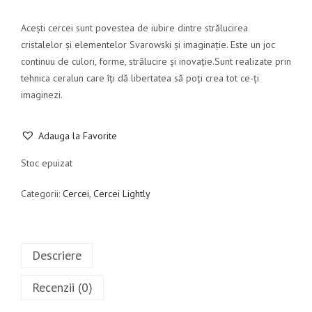
Acești cercei sunt povestea de iubire dintre strălucirea
cristalelor și elementelor Svarowski și imaginație. Este un joc
continuu de culori, forme, strălucire și inovație.Sunt realizate prin
tehnica ceralun care îți dă libertatea să poți crea tot ce-ți
imaginezi.
Adauga la Favorite
Stoc epuizat
Categorii:
Cercei
,
Cercei Lightly
Descriere
Recenzii (0)