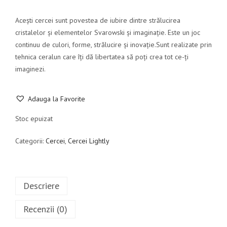
Acești cercei sunt povestea de iubire dintre strălucirea
cristalelor și elementelor Svarowski și imaginație. Este un joc
continuu de culori, forme, strălucire și inovație.Sunt realizate prin
tehnica ceralun care îți dă libertatea să poți crea tot ce-ți
imaginezi.
Adauga la Favorite
Stoc epuizat
Categorii:
Cercei
,
Cercei Lightly
Descriere
Recenzii (0)