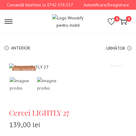
Comandă telefonic la 0742.576.537
Autentificare/Înregistrare
0
0
ANTERIOR
URMĂTOR
Stoc epuizat
Cercei LIGHTLY 27
139,00
lei