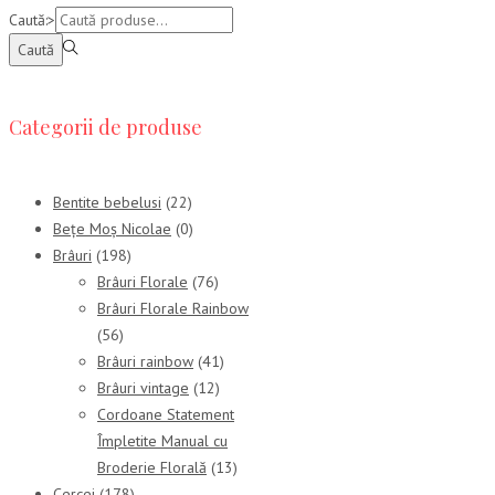
Caută:>
Caută
Categorii de produse
Bentite bebelusi
(22)
Bețe Moș Nicolae
(0)
Brâuri
(198)
Brâuri Florale
(76)
Brâuri Florale Rainbow
(56)
Brâuri rainbow
(41)
Brâuri vintage
(12)
Cordoane Statement
Împletite Manual cu
Broderie Florală
(13)
Cercei
(178)