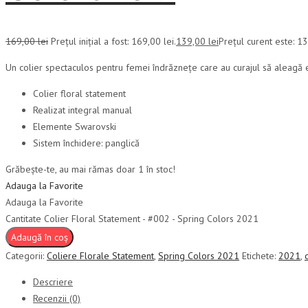
169,00
lei
Prețul inițial a fost: 169,00 lei.
139,00
lei
Prețul curent este: 13
Un colier spectaculos pentru femei îndrăznețe care au curajul să aleagă e
Colier floral statement
Realizat integral manual
Elemente Swarovski
Sistem închidere: panglică
Grăbește-te, au mai rămas doar 1 în stoc!
Adauga la Favorite
Adauga la Favorite
Cantitate Colier Floral Statement - #002 - Spring Colors 2021
Adaugă în coș
Categorii:
Coliere Florale Statement
,
Spring Colors 2021
Etichete:
2021
,
Descriere
Recenzii (0)