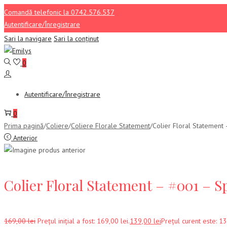
Comandă telefonic la 0742.576.537
Autentificare/Înregistrare
Sari la navigare
Sari la conținut
0
Autentificare/Înregistrare
0
Prima pagină
/
Coliere
/
Coliere Florale Statement
/
Colier Floral Statement
Anterior
Colier Floral Statement – #001 – S
169,00
lei
Prețul inițial a fost: 169,00 lei.
139,00
lei
Prețul curent este: 13