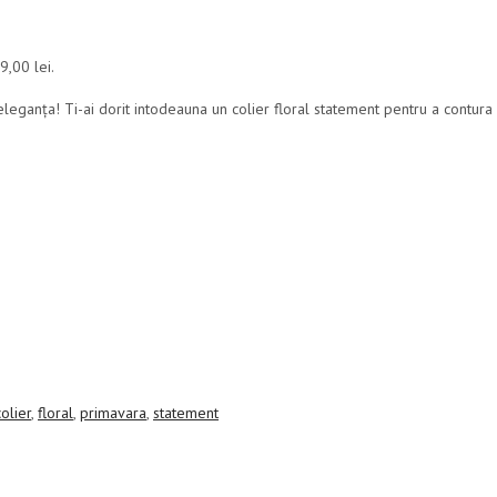
9,00 lei.
leganța! Ti-ai dorit intodeauna un colier floral statement pentru a contura 
colier
,
floral
,
primavara
,
statement