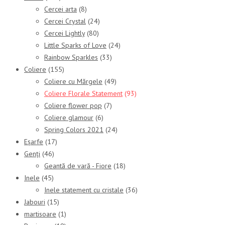
Cercei arta
(8)
Cercei Crystal
(24)
Cercei Lightly
(80)
Little Sparks of Love
(24)
Rainbow Sparkles
(33)
Coliere
(155)
Coliere cu Mărgele
(49)
Coliere Florale Statement
(93)
Coliere flower pop
(7)
Coliere glamour
(6)
Spring Colors 2021
(24)
Eșarfe
(17)
Genți
(46)
Geantă de vară - Fiore
(18)
Inele
(45)
Inele statement cu cristale
(36)
Jabouri
(15)
martisoare
(1)