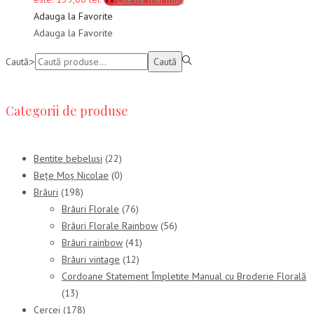
Adauga la Favorite
Adauga la Favorite
Caută:>
Caută
Categorii de produse
Bentite bebelusi
(22)
Bețe Moș Nicolae
(0)
Brâuri
(198)
Brâuri Florale
(76)
Brâuri Florale Rainbow
(56)
Brâuri rainbow
(41)
Brâuri vintage
(12)
Cordoane Statement Împletite Manual cu Broderie Florală
(13)
Cercei
(178)