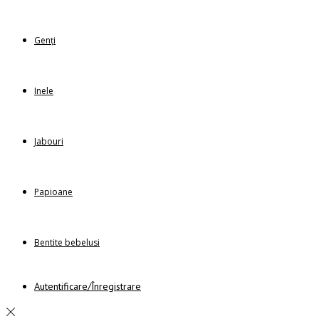
Genți
Inele
Jabouri
Papioane
Bentite bebelusi
Autentificare/Înregistrare