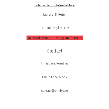
Politica de Confidențialitate
Livrare & Retur
Urmărește-ne
Facebook
Youtube
Instagram
Pinterest
Contact
Timișoara, România
+40 742 576 537
contact@emilys.ro