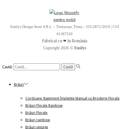
Emilys Design Store S.R.L. – Timișoara, Timiș – J35/2871/2019 | CUI
41387550
Fabricat cu ❤ în România
Copyright 2026 ©
Emilys
Caută:
Brâuri
Cordoane Statement Împletite Manual cu Broderie Florală
Brâuri Florale Rainbow
Brâuri Florale
Brâuri rainbow
Brâuri vintage