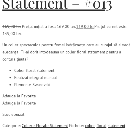
Statement – #013
169,00
lei
Prețul inițial a fost: 169,00 lei.
139,00
lei
Prețul curent este:
139,00 lei.
Un colier spectaculos pentru femei îndrăznețe care au curajul să aleagă
eleganța! Ti-ai dorit intodeauna un colier floral statement pentru a
contura ținuta?
Colier floral statement
Realizat integral manual
Elemente Swarovski
Adauga la Favorite
Adauga la Favorite
Stoc epuizat
Categorie:
Coliere Florale Statement
Etichete:
colier
,
floral
,
statement