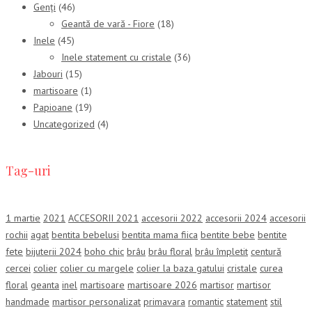
Genți
(46)
Geantă de vară - Fiore
(18)
Inele
(45)
Inele statement cu cristale
(36)
Jabouri
(15)
martisoare
(1)
Papioane
(19)
Uncategorized
(4)
Tag-uri
1 martie
2021
ACCESORII 2021
accesorii 2022
accesorii 2024
accesorii
rochii
agat
bentita bebelusi
bentita mama fiica
bentite bebe
bentite
fete
bijuterii 2024
boho chic
brâu
brâu floral
brâu împletit
centură
cercei
colier
colier cu margele
colier la baza gatului
cristale
curea
floral
geanta
inel
martisoare
martisoare 2026
martisor
martisor
handmade
martisor personalizat
primavara
romantic
statement
stil