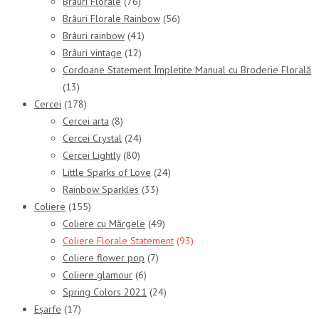
Brâuri Florale
(76)
Brâuri Florale Rainbow
(56)
Brâuri rainbow
(41)
Brâuri vintage
(12)
Cordoane Statement Împletite Manual cu Broderie Florală
(13)
Cercei
(178)
Cercei arta
(8)
Cercei Crystal
(24)
Cercei Lightly
(80)
Little Sparks of Love
(24)
Rainbow Sparkles
(33)
Coliere
(155)
Coliere cu Mărgele
(49)
Coliere Florale Statement
(93)
Coliere flower pop
(7)
Coliere glamour
(6)
Spring Colors 2021
(24)
Eșarfe
(17)