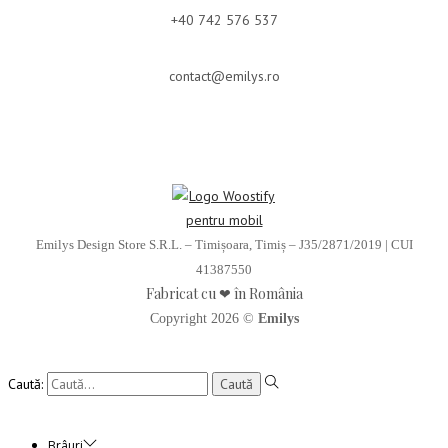
+40 742 576 537
contact@emilys.ro
Emilys Design Store S.R.L. – Timișoara, Timiș – J35/2871/2019 | CUI
41387550
Fabricat cu ❤ în România
Copyright 2026 ©
Emilys
Caută:
Brâuri