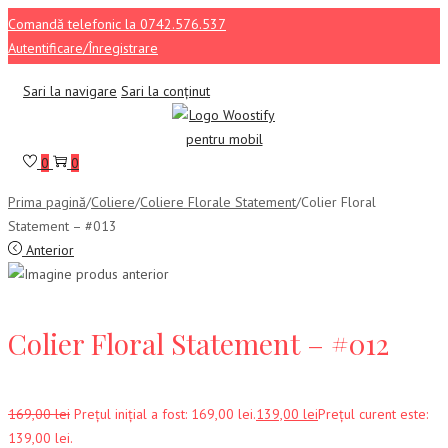
Comandă telefonic la 0742.576.537
Autentificare/Înregistrare
Sari la navigare
Sari la conținut
0
0
Prima pagină
/
Coliere
/
Coliere Florale Statement
/
Colier Floral
Statement – #013
Anterior
Colier Floral Statement – #012
169,00
lei
Prețul inițial a fost: 169,00 lei.
139,00
lei
Prețul curent este:
139,00 lei.