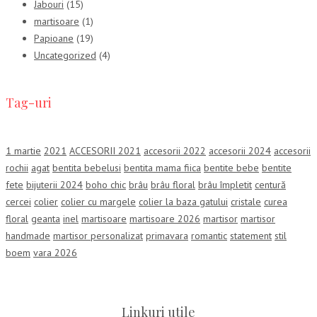
Jabouri
(15)
martisoare
(1)
Papioane
(19)
Uncategorized
(4)
Tag-uri
1 martie
2021
ACCESORII 2021
accesorii 2022
accesorii 2024
accesorii
rochii
agat
bentita bebelusi
bentita mama fiica
bentite bebe
bentite
fete
bijuterii 2024
boho chic
brâu
brâu floral
brâu împletit
centură
cercei
colier
colier cu margele
colier la baza gatului
cristale
curea
floral
geanta
inel
martisoare
martisoare 2026
martisor
martisor
handmade
martisor personalizat
primavara
romantic
statement
stil
boem
vara 2026
Linkuri utile