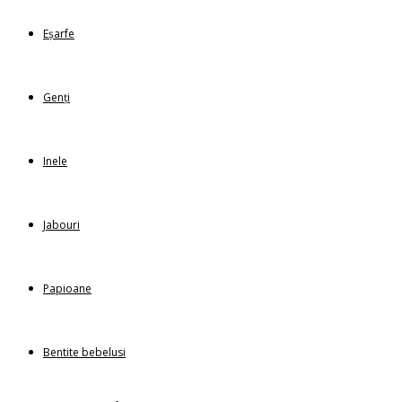
Eșarfe
Genți
Inele
Jabouri
Papioane
Bentite bebelusi