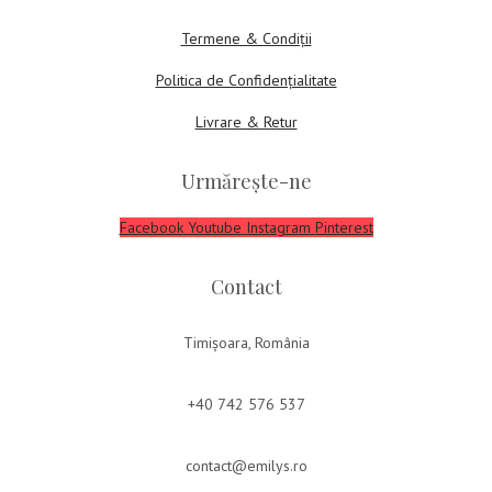
Termene & Condiții
Politica de Confidențialitate
Livrare & Retur
Urmărește-ne
Facebook
Youtube
Instagram
Pinterest
Contact
Timișoara, România
+40 742 576 537
contact@emilys.ro