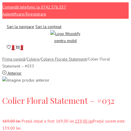
Comandă telefonic la 0742.576.537
Autentificare/Înregistrare
Sari la navigare
Sari la conținut
0
0
Prima pagină
/
Coliere
/
Coliere Florale Statement
/
Colier Floral
Statement – #033
Anterior
Colier Floral Statement – #032
169,00
lei
Prețul inițial a fost: 169,00 lei.
139,00
lei
Prețul curent este:
139,00 lei.