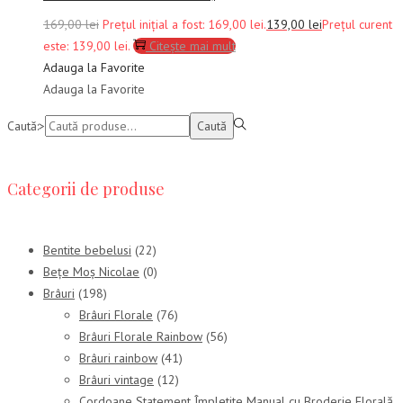
169,00
lei
Prețul inițial a fost: 169,00 lei.
139,00
lei
Prețul curent
este: 139,00 lei.
Citește mai mult
Adauga la Favorite
Adauga la Favorite
Caută:>
Caută
Categorii de produse
Bentite bebelusi
(22)
Bețe Moș Nicolae
(0)
Brâuri
(198)
Brâuri Florale
(76)
Brâuri Florale Rainbow
(56)
Brâuri rainbow
(41)
Brâuri vintage
(12)
Cordoane Statement Împletite Manual cu Broderie Florală