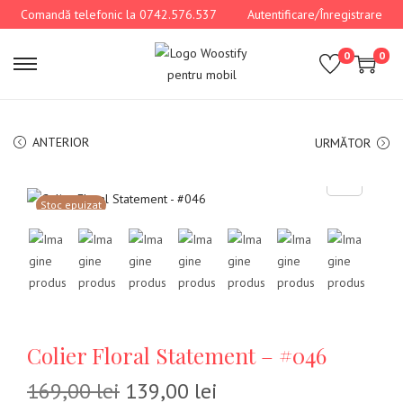
Comandă telefonic la 0742.576.537
Autentificare/Înregistrare
0
0
ANTERIOR
URMĂTOR
Stoc epuizat
Colier Floral Statement – #046
169,00
lei
139,00
lei