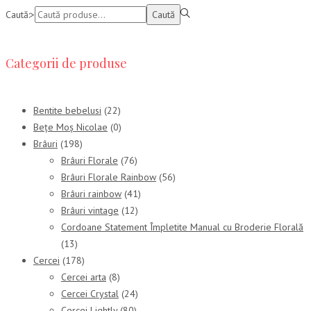
Caută:>
Caută
Categorii de produse
Bentite bebelusi
(22)
Bețe Moș Nicolae
(0)
Brâuri
(198)
Brâuri Florale
(76)
Brâuri Florale Rainbow
(56)
Brâuri rainbow
(41)
Brâuri vintage
(12)
Cordoane Statement Împletite Manual cu Broderie Florală
(13)
Cercei
(178)
Cercei arta
(8)
Cercei Crystal
(24)
Cercei Lightly
(80)