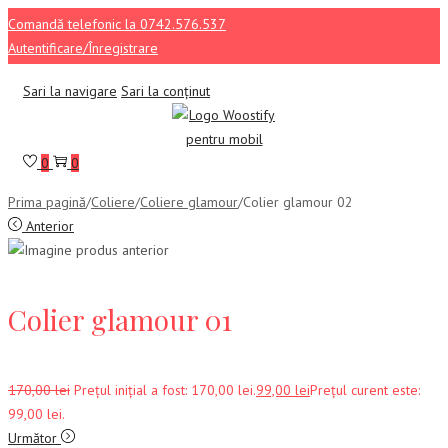
Comandă telefonic la 0742.576.537
Autentificare/Înregistrare
Sari la navigare
Sari la conținut
0
0
Prima pagină
/
Coliere
/
Coliere glamour
/
Colier glamour 02
Anterior
Colier glamour 01
170,00
lei
Prețul inițial a fost: 170,00 lei.
99,00
lei
Prețul curent este:
99,00 lei.
Următor