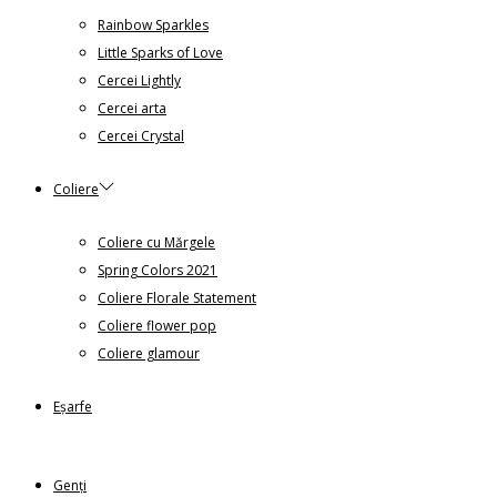
Rainbow Sparkles
Little Sparks of Love
Cercei Lightly
Cercei arta
Cercei Crystal
Coliere
Coliere cu Mărgele
Spring Colors 2021
Coliere Florale Statement
Coliere flower pop
Coliere glamour
Eșarfe
Genți