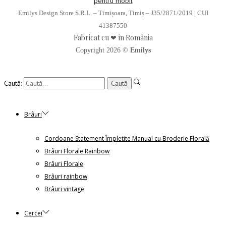
Emilys Design Store S.R.L. – Timișoara, Timiș – J35/2871/2019 | CUI
41387550
Fabricat cu ❤ în România
Copyright 2026 ©
Emilys
Caută:
Brâuri
Cordoane Statement Împletite Manual cu Broderie Florală
Brâuri Florale Rainbow
Brâuri Florale
Brâuri rainbow
Brâuri vintage
Cercei