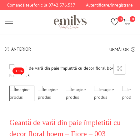
Comandă telefonic la 0742.576.537
Autentificare/Înregistrare
0
0
ANTERIOR
URMĂTOR
-18%
Geantă de vară din paie împletită cu
decor floral boem – Fiore – 003