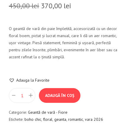
450,00
lei
370,00
lei
O geantă de vară din paie împletită, accesorizată cu un decor
floral boem, pictat și lucrat manual, care îi dă un aer romantic,
ușor vintage. Piesă statement, feminină și ușoară, perfectă
pentru zilele însorite, plimbări, evenimente în aer liber sau ca
accent rafinat la o ținută simplă.
Adauga la Favorite
ADAUGĂ ÎN COȘ
Categorie:
Geantă de vară - Fiore
Etichete:
boho chic
,
floral
,
geanta
,
romantic
,
vara 2026