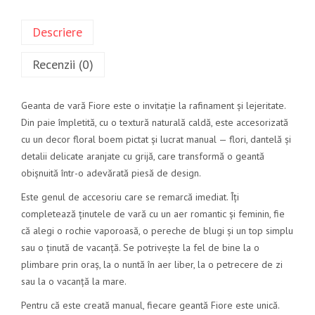
Descriere
Recenzii (0)
Geanta de vară Fiore este o invitație la rafinament și lejeritate.
Din paie împletită, cu o textură naturală caldă, este accesorizată
cu un decor floral boem pictat și lucrat manual — flori, dantelă și
detalii delicate aranjate cu grijă, care transformă o geantă
obișnuită într-o adevărată piesă de design.
Este genul de accesoriu care se remarcă imediat. Îți
completează ținutele de vară cu un aer romantic și feminin, fie
că alegi o rochie vaporoasă, o pereche de blugi și un top simplu
sau o ținută de vacanță. Se potrivește la fel de bine la o
plimbare prin oraș, la o nuntă în aer liber, la o petrecere de zi
sau la o vacanță la mare.
Pentru că este creată manual, fiecare geantă Fiore este unică.