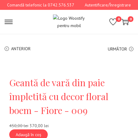
Comandă telefonic la 0742.576.537
Autentificare/Înregistrare
0
0
ANTERIOR
URMĂTOR
Geantă de vară din paie
împletită cu decor floral
boem - Fiore - 009
450,00
lei
370,00
lei
Adaugă în coș