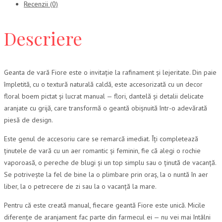
Recenzii (0)
Descriere
Geanta de vară Fiore este o invitație la rafinament și lejeritate. Din paie
împletită, cu o textură naturală caldă, este accesorizată cu un decor
floral boem pictat și lucrat manual — flori, dantelă și detalii delicate
aranjate cu grijă, care transformă o geantă obișnuită într-o adevărată
piesă de design.
Este genul de accesoriu care se remarcă imediat. Îți completează
ținutele de vară cu un aer romantic și feminin, fie că alegi o rochie
vaporoasă, o pereche de blugi și un top simplu sau o ținută de vacanță.
Se potrivește la fel de bine la o plimbare prin oraș, la o nuntă în aer
liber, la o petrecere de zi sau la o vacanță la mare.
Pentru că este creată manual, fiecare geantă Fiore este unică. Micile
diferențe de aranjament fac parte din farmecul ei — nu vei mai întâlni