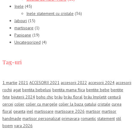
Inele
(45)
Inele statement cu cristale
(36)
Jabouri
(15)
martisoare
(1)
Papioane
(19)
Uncategorized
(4)
Tag-uri
1 martie
2021
ACCESORII 2021
accesorii 2022
accesorii 2024
accesorii
rochii
agat
bentita bebelusi
bentita mama fiica
bentite bebe
bentite
fete
bijuterii 2024
boho chic
brâu
brâu floral
brâu împletit
centură
cercei
colier
colier cu margele
colier la baza gatului
cristale
curea
floral
geanta
inel
martisoare
martisoare 2026
martisor
martisor
handmade
martisor personalizat
primavara
romantic
statement
stil
boem
vara 2026