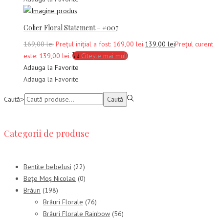
Colier Floral Statement – #007
169,00
lei
Prețul inițial a fost: 169,00 lei.
139,00
lei
Prețul curent
este: 139,00 lei.
Citește mai mult
Adauga la Favorite
Adauga la Favorite
Caută:>
Caută
Categorii de produse
Bentite bebelusi
(22)
Bețe Moș Nicolae
(0)
Brâuri
(198)
Brâuri Florale
(76)
Brâuri Florale Rainbow
(56)