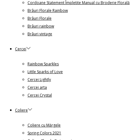
Cordoane Statement Împletite Manual cu Broderie Florală
Brâuri Florale Rainbow
Brâuri Florale
Brâuri rainbow
Brâuri vintage
Cercei
Rainbow Sparkles
Little Sparks of Love
Cercei Lightly
Cercei arta
Cercei Crystal
Coliere
Coliere cu Mărgele
Spring Colors 2021