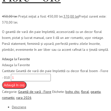
450,00
lei
Prețul inițial a fost: 450,00 lei.
370,00
lei
Prețul curent este:
370,00 lei.
O geantă de vară din paie împletită, accesorizată cu un decor floral
boem, pictat și lucrat manual, care îi dă un aer romantic, ușor vintage.
Piesă statement, feminină și ușoară, perfectă pentru zilele însorite,
plimbări, evenimente în aer liber sau ca accent rafinat la o ținută simplă.
Adauga la Favorite
Adauga la Favorite
Cantitate Geantă de vară din paie împletită cu decor floral boem - Fiore
- 010
Adaugă în coș
Categorie:
Geantă de vară - Fiore
Etichete:
boho chic
,
floral
,
geanta
,
romantic
,
vara 2026
Descriere