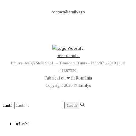
contact@emilys.ro
Emilys Design Store S.R.L. – Timișoara, Timiș – J35/2871/2019 | CUI
41387550
Fabricat cu ❤ în România
Copyright 2026 ©
Emilys
Caută:
Brâuri