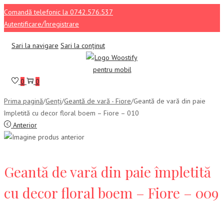
Comandă telefonic la 0742.576.537
Autentificare/Înregistrare
Sari la navigare
Sari la conținut
0
0
Prima pagină
/
Genți
/
Geantă de vară - Fiore
/
Geantă de vară din paie
împletită cu decor floral boem – Fiore – 010
Anterior
Geantă de vară din paie împletită
cu decor floral boem – Fiore – 009