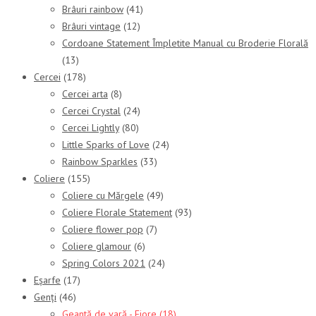
Brâuri rainbow
(41)
Brâuri vintage
(12)
Cordoane Statement Împletite Manual cu Broderie Florală
(13)
Cercei
(178)
Cercei arta
(8)
Cercei Crystal
(24)
Cercei Lightly
(80)
Little Sparks of Love
(24)
Rainbow Sparkles
(33)
Coliere
(155)
Coliere cu Mărgele
(49)
Coliere Florale Statement
(93)
Coliere flower pop
(7)
Coliere glamour
(6)
Spring Colors 2021
(24)
Eșarfe
(17)
Genți
(46)
Geantă de vară - Fiore
(18)