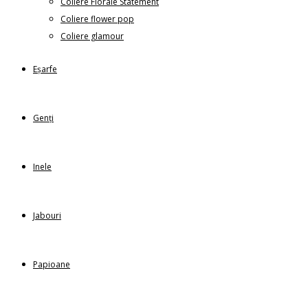
Coliere Florale Statement
Coliere flower pop
Coliere glamour
Eșarfe
Genți
Inele
Jabouri
Papioane