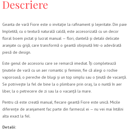
Descriere
Geanta de vară Fiore este o invitație la rafinament și lejeritate. Din paie
împletită, cu o textură naturală caldă, este accesorizată cu un decor
floral boem pictat și lucrat manual — flori, dantelă și detalii delicate
aranjate cu grijă, care transformă o geantă obișnuită într-o adevărată
piesă de design.
Este genul de accesoriu care se remarcă imediat. Îți completează
ținutele de vară cu un aer romantic și feminin, fie că alegi o rochie
vaporoasă, o pereche de blugi și un top simplu sau o ținută de vacanță.
Se potrivește la fel de bine la o plimbare prin oraș, la o nuntă în aer
liber, la o petrecere de zi sau la o vacanță la mare.
Pentru că este creată manual, fiecare geantă Fiore este unică. Micile
diferențe de aranjament fac parte din farmecul ei — nu vei mai întâlni
alta exact la fel.
Detalii: