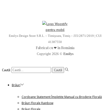
Emilys Design Store S.R.L. – Timișoara, Timiș – J35/2871/2019 | CUI
41387550
Fabricat cu ❤ în România
Copyright 2026 ©
Emilys
Caută:
Brâuri
Cordoane Statement Împletite Manual cu Broderie Florală
Brâuri Florale Rainbow
Brâuri Florale