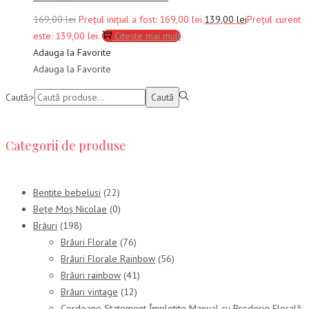
169,00
lei
Prețul inițial a fost: 169,00 lei.
139,00
lei
Prețul curent
este: 139,00 lei.
Citește mai mult
Adauga la Favorite
Adauga la Favorite
Caută:>
Caută
Categorii de produse
Bentite bebelusi
(22)
Bețe Moș Nicolae
(0)
Brâuri
(198)
Brâuri Florale
(76)
Brâuri Florale Rainbow
(56)
Brâuri rainbow
(41)
Brâuri vintage
(12)
Cordoane Statement Împletite Manual cu Broderie Florală