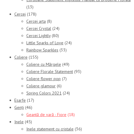
(13)
Cercei
(178)
Cercei arta
(8)
Cercei Crystal
(24)
Cercei Lightly
(80)
Little Sparks of Love
(24)
Rainbow Sparkles
(33)
Coliere
(155)
Coliere cu Mărgele
(49)
Coliere Florale Statement
(93)
Coliere flower pop
(7)
Coliere glamour
(6)
Spring Colors 2021
(24)
Eșarfe
(17)
Genți
(46)
Geantă de vară - Fiore
(18)
Inele
(45)
Inele statement cu cristale
(36)