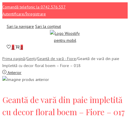
Comandă telefonic la 0742.576.537
Autentificare/Înregistrare
Sari la navigare
Sari la conținut
0
0
Prima pagină
/
Genți
/
Geantă de vară - Fiore
/
Geantă de vară din paie
împletită cu decor floral boem – Fiore – 018
Anterior
Geantă de vară din paie împletită
cu decor floral boem – Fiore – 017