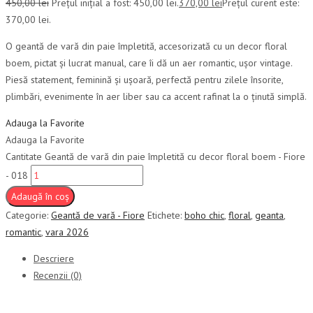
450,00
lei
Prețul inițial a fost: 450,00 lei.
370,00
lei
Prețul curent este:
370,00 lei.
O geantă de vară din paie împletită, accesorizată cu un decor floral
boem, pictat și lucrat manual, care îi dă un aer romantic, ușor vintage.
Piesă statement, feminină și ușoară, perfectă pentru zilele însorite,
plimbări, evenimente în aer liber sau ca accent rafinat la o ținută simplă.
Adauga la Favorite
Adauga la Favorite
Cantitate Geantă de vară din paie împletită cu decor floral boem - Fiore
- 018
Adaugă în coș
Categorie:
Geantă de vară - Fiore
Etichete:
boho chic
,
floral
,
geanta
,
romantic
,
vara 2026
Descriere
Recenzii (0)