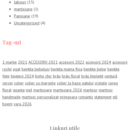
Jabouri
(15)
martisoare
(1)
Papioane
(19)
Uncategorized
(4)
Tag-uri
1 martie
2021
ACCESORII 2021
accesorii 2022
accesorii 2024
accesorii
rochii
agat
bentita bebelusi
bentita mama fiica
bentite bebe
bentite
fete
bijuterii 2024
boho chic
brâu
brâu floral
brâu împletit
centură
cercei
colier
colier cu margele
colier la baza gatului
cristale
curea
floral
geanta
inel
martisoare
martisoare 2026
martisor
martisor
handmade
martisor personalizat
primavara
romantic
statement
stil
boem
vara 2026
Linkuri utile