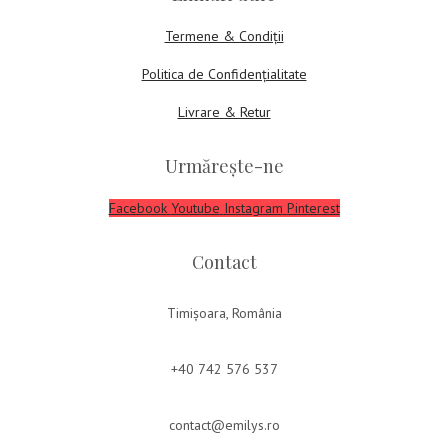
Termene & Condiții
Politica de Confidențialitate
Livrare & Retur
Urmărește-ne
Facebook
Youtube
Instagram
Pinterest
Contact
Timișoara, România
+40 742 576 537
contact@emilys.ro