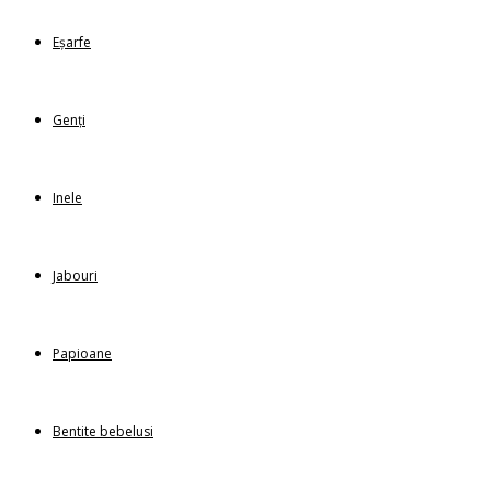
Eșarfe
Genți
Inele
Jabouri
Papioane
Bentite bebelusi