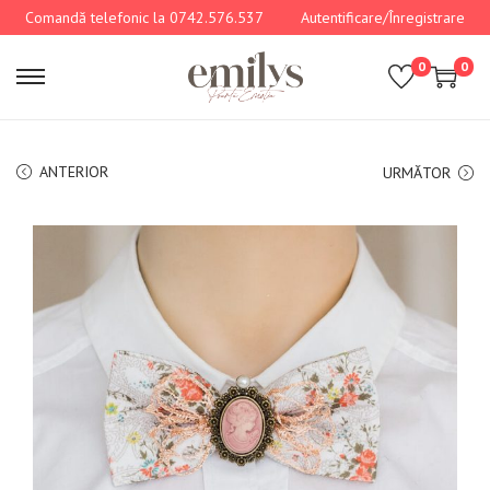
Comandă telefonic la 0742.576.537
Autentificare/Înregistrare
0
0
ANTERIOR
URMĂTOR