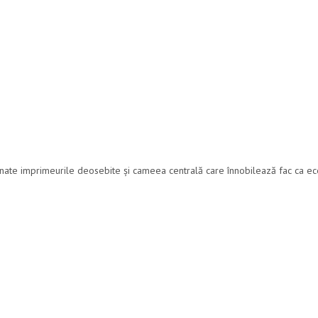
finate imprimeurile deosebite și cameea centrală care înnobilează fac ca ec