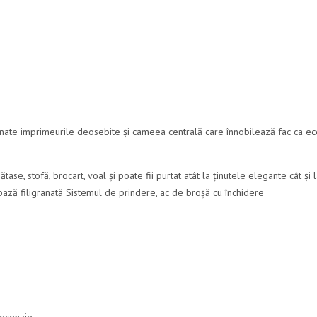
finate imprimeurile deosebite și cameea centrală care înnobilează fac ca ec
tase, stofă, brocart, voal și poate fii purtat atât la ținutele elegante cât și 
bază filigranată Sistemul de prindere, ac de broșă cu închidere
recenzie.