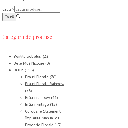
Caută:>
Caută
Categorii de produse
Bentite bebelusi
(22)
Bețe Moș Nicolae
(0)
Brâuri
(198)
Brâuri Florale
(76)
Brâuri Florale Rainbow
(56)
Brâuri rainbow
(41)
Brâuri vintage
(12)
Cordoane Statement
Împletite Manual cu
Broderie Florală
(13)