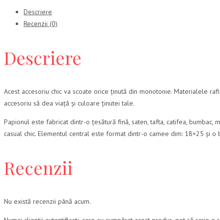
Descriere
Recenzii (0)
Descriere
Acest accesoriu chic va scoate orice ținută din monotonie. Materialele ra
accesoriu să dea viață și culoare ținutei tale.
Papionul este fabricat dintr-o țesătură fină, saten, tafta, catifea, bumbac, mă
casual chic. Elementul central este format dintr-o camee dim: 18×25 și o 
Recenzii
Nu există recenzii până acum.
Numai clienții autentificați, care au cumpărat acest produs, pot să scrie o 