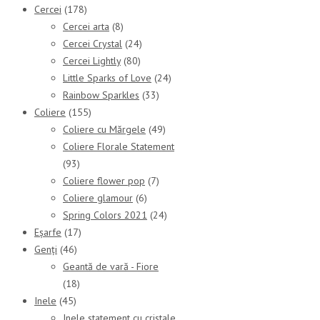
Cercei
(178)
Cercei arta
(8)
Cercei Crystal
(24)
Cercei Lightly
(80)
Little Sparks of Love
(24)
Rainbow Sparkles
(33)
Coliere
(155)
Coliere cu Mărgele
(49)
Coliere Florale Statement
(93)
Coliere flower pop
(7)
Coliere glamour
(6)
Spring Colors 2021
(24)
Eșarfe
(17)
Genți
(46)
Geantă de vară - Fiore
(18)
Inele
(45)
Inele statement cu cristale