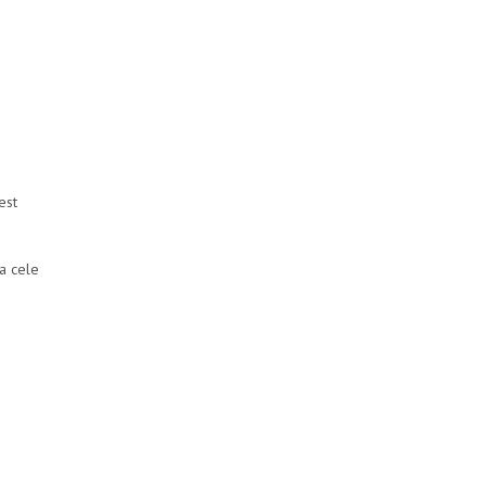
est
la cele