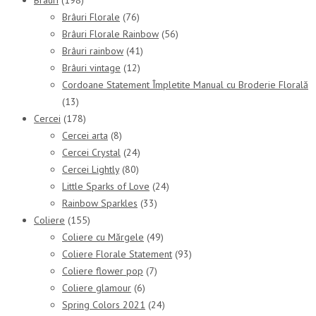
Brâuri Florale
(76)
Brâuri Florale Rainbow
(56)
Brâuri rainbow
(41)
Brâuri vintage
(12)
Cordoane Statement Împletite Manual cu Broderie Florală
(13)
Cercei
(178)
Cercei arta
(8)
Cercei Crystal
(24)
Cercei Lightly
(80)
Little Sparks of Love
(24)
Rainbow Sparkles
(33)
Coliere
(155)
Coliere cu Mărgele
(49)
Coliere Florale Statement
(93)
Coliere flower pop
(7)
Coliere glamour
(6)
Spring Colors 2021
(24)