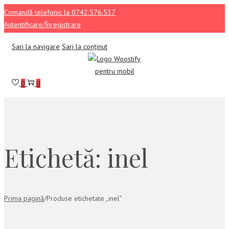
Comandă telefonic la 0742.576.537
Autentificare/Înregistrare
Sari la navigare
Sari la conținut
0
0
Etichetă:
inel
Prima pagină
/
Produse etichetate „inel”