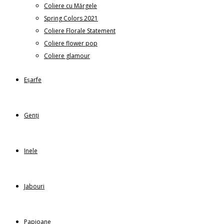
Coliere cu Mărgele
Spring Colors 2021
Coliere Florale Statement
Coliere flower pop
Coliere glamour
Eșarfe
Genți
Inele
Jabouri
Papioane