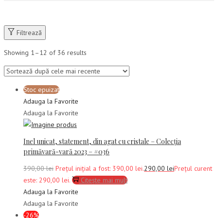
Filtrează
Showing
1
–
12
of 36 results
Stoc epuizat
Adauga la Favorite
Adauga la Favorite
Inel unicat, statement, din agat cu cristale – Colecția
primăvară-vară 2023 – #036
390,00
lei
Prețul inițial a fost: 390,00 lei.
290,00
lei
Prețul curent
este: 290,00 lei.
Citește mai mult
Adauga la Favorite
Adauga la Favorite
-26%