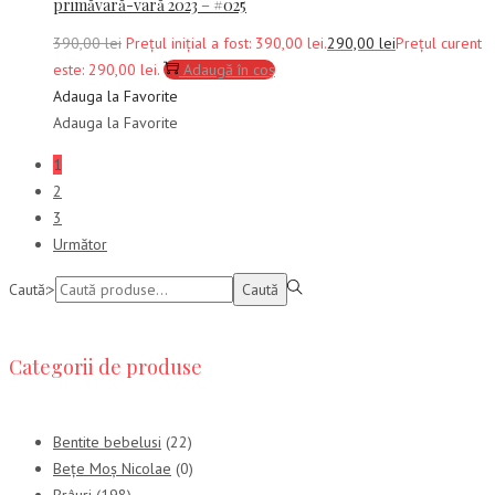
primăvară-vară 2023 – #025
390,00
lei
Prețul inițial a fost: 390,00 lei.
290,00
lei
Prețul curent
este: 290,00 lei.
Adaugă în coș
Adauga la Favorite
Adauga la Favorite
1
2
3
Următor
Caută:>
Caută
Categorii de produse
Bentite bebelusi
(22)
Bețe Moș Nicolae
(0)
Brâuri
(198)