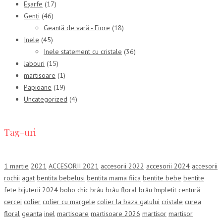
Eșarfe
(17)
Genți
(46)
Geantă de vară - Fiore
(18)
Inele
(45)
Inele statement cu cristale
(36)
Jabouri
(15)
martisoare
(1)
Papioane
(19)
Uncategorized
(4)
Tag-uri
1 martie
2021
ACCESORII 2021
accesorii 2022
accesorii 2024
accesorii
rochii
agat
bentita bebelusi
bentita mama fiica
bentite bebe
bentite
fete
bijuterii 2024
boho chic
brâu
brâu floral
brâu împletit
centură
cercei
colier
colier cu margele
colier la baza gatului
cristale
curea
floral
geanta
inel
martisoare
martisoare 2026
martisor
martisor