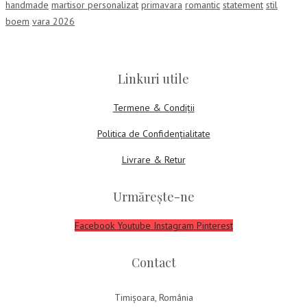
handmade
martisor personalizat
primavara
romantic
statement
stil
boem
vara 2026
Linkuri utile
Termene & Condiții
Politica de Confidențialitate
Livrare & Retur
Urmărește-ne
Facebook
Youtube
Instagram
Pinterest
Contact
Timișoara, România