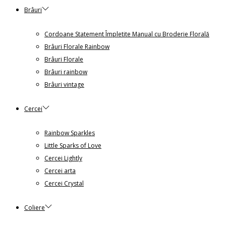
Brâuri
Cordoane Statement Împletite Manual cu Broderie Florală
Brâuri Florale Rainbow
Brâuri Florale
Brâuri rainbow
Brâuri vintage
Cercei
Rainbow Sparkles
Little Sparks of Love
Cercei Lightly
Cercei arta
Cercei Crystal
Coliere