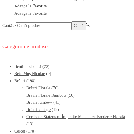
Adauga la Favorite
Adauga la Favorite
Caută:>
Caută
Categorii de produse
Bentite bebelusi
(22)
Bețe Moș Nicolae
(0)
Brâuri
(198)
Brâuri Florale
(76)
Brâuri Florale Rainbow
(56)
Brâuri rainbow
(41)
Brâuri vintage
(12)
Cordoane Statement Împletite Manual cu Broderie Florală
(13)
Cercei
(178)