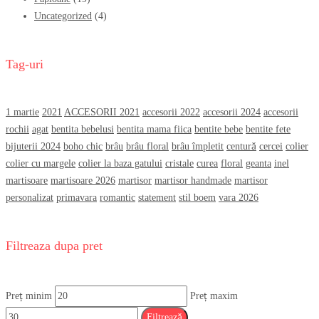
Uncategorized
(4)
Tag-uri
1 martie
2021
ACCESORII 2021
accesorii 2022
accesorii 2024
accesorii
rochii
agat
bentita bebelusi
bentita mama fiica
bentite bebe
bentite fete
bijuterii 2024
boho chic
brâu
brâu floral
brâu împletit
centură
cercei
colier
colier cu margele
colier la baza gatului
cristale
curea
floral
geanta
inel
martisoare
martisoare 2026
martisor
martisor handmade
martisor
personalizat
primavara
romantic
statement
stil boem
vara 2026
Filtreaza dupa pret
Preț minim
Preț maxim
Filtrează