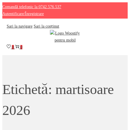
Comandă telefonic la 0742.576.537
Autentificare/Înregistrare
Sari la navigare
Sari la conținut
0
0
Etichetă:
martisoare
2026