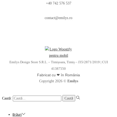
+40 742 576 537
contact@emilys.ro
Emilys Design Store S.R.L. – Timișoara, Timiș – J35/2871/2019 | CUI
41387550
Fabricat cu ❤ în România
Copyright 2026 ©
Emilys
Caută:
Brâuri