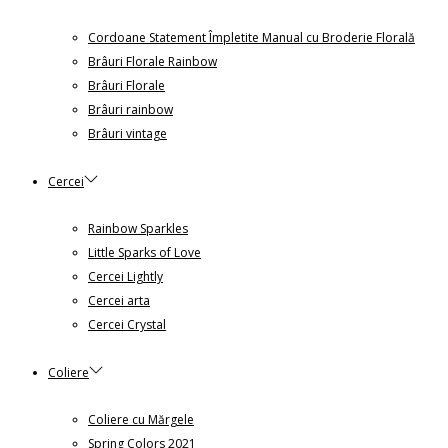
Cordoane Statement Împletite Manual cu Broderie Florală
Brâuri Florale Rainbow
Brâuri Florale
Brâuri rainbow
Brâuri vintage
Cercei
Rainbow Sparkles
Little Sparks of Love
Cercei Lightly
Cercei arta
Cercei Crystal
Coliere
Coliere cu Mărgele
Spring Colors 2021