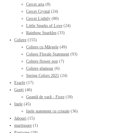
Cercei arta
(8)
Cercei Crystal
(24)
Cercei Lightly
(80)
Little Sparks of Love
(24)
Rainbow Sparkles
(33)
Coliere
(155)
Coliere cu Mărgele
(49)
Coliere Florale Statement
(93)
Coliere flower pop
(7)
Coliere glamour
(6)
Spring Colors 2021
(24)
Eșarfe
(17)
Genți
(46)
Geantă de vară - Fiore
(18)
Inele
(45)
Inele statement cu cristale
(36)
Jabouri
(15)
martisoare
(1)
Papioane
(19)