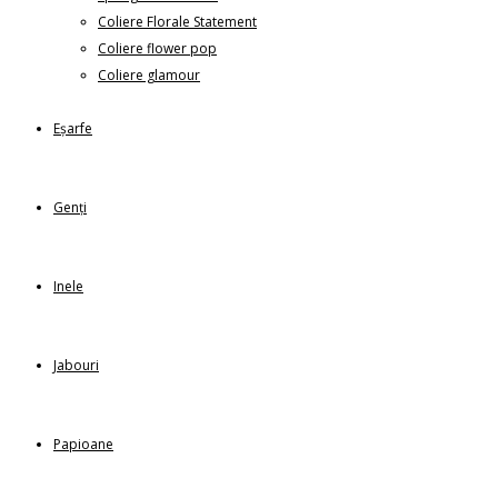
Coliere Florale Statement
Coliere flower pop
Coliere glamour
Eșarfe
Genți
Inele
Jabouri
Papioane