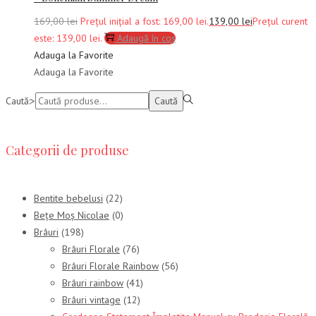
169,00
lei
Prețul inițial a fost: 169,00 lei.
139,00
lei
Prețul curent
este: 139,00 lei.
Adaugă în coș
Adauga la Favorite
Adauga la Favorite
Caută:>
Caută
Categorii de produse
Bentite bebelusi
(22)
Bețe Moș Nicolae
(0)
Brâuri
(198)
Brâuri Florale
(76)
Brâuri Florale Rainbow
(56)
Brâuri rainbow
(41)
Brâuri vintage
(12)