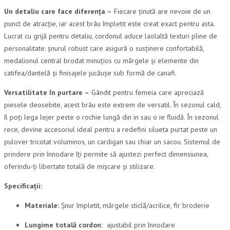
Un detaliu care face diferența –
Fiecare ținută are nevoie de un
punct de atracție, iar acest brâu împletit este creat exact pentru asta.
Lucrat cu grijă pentru detaliu, cordonul aduce laolaltă texturi pline de
personalitate: șnurul robust care asigură o susținere confortabilă,
medalionul central brodat minuțios cu mărgele și elemente din
catifea/dantelă și finisajele jucăușe sub formă de canafi.
Versatilitate în purtare –
Gândit pentru femeia care apreciază
piesele deosebite, acest brâu este extrem de versatil. În sezonul cald,
îl poți lega lejer peste o rochie lungă din in sau o ie fluidă. În sezonul
rece, devine accesoriul ideal pentru a redefini silueta purtat peste un
pulover tricotat voluminos, un cardigan sau chiar un sacou. Sistemul de
prindere prin înnodare îți permite să ajustezi perfect dimensiunea,
oferindu-ți libertate totală de mișcare și stilizare.
Specificații:
Materiale:
Șnur împletit, mărgele sticlă/acrilice, fir broderie
Lungime totală cordon:
ajustabil prin înnodare