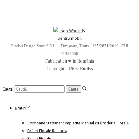
Emilys Design Store S.R.L. – Timișoara, Timiș – J35/2871/2019 | CUI
41387550
Fabricat cu ❤ în România
Copyright 2026 ©
Emilys
Caută:
Brâuri
Cordoane Statement Împletite Manual cu Broderie Florală
Brâuri Florale Rainbow
Brâuri Florale