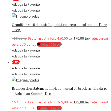
Adauga la Favorite
Adauga la Favorite
Geantă de vară din paie împletită cu decor floral boem – Fiore
– 005
450,00
lei
Prețul inițial a fost: 450,00 lei.
370,00
lei
Prețul curent
este: 370,00 lei.
Adaugă în coș
Adauga la Favorite
Adauga la Favorite
-18%
Adauga la Favorite
Adauga la Favorite
Brâu cordon statement împletit manual cu broderie florală 10
– Bohemian Summer Dream
169,00
lei
Prețul inițial a fost: 169,00 lei.
139,00
lei
Prețul curent
este: 139,00 lei.
Adaugă în coș