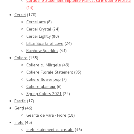
Cordoane Statement Împletite Manual cu Broderie Florală
(13)
Cercei
(178)
Cercei arta
(8)
Cercei Crystal
(24)
Cercei Lightly
(80)
Little Sparks of Love
(24)
Rainbow Sparkles
(33)
Coliere
(155)
Coliere cu Mărgele
(49)
Coliere Florale Statement
(93)
Coliere flower pop
(7)
Coliere glamour
(6)
Spring Colors 2021
(24)
Eșarfe
(17)
Genți
(46)
Geantă de vară - Fiore
(18)
Inele
(45)
Inele statement cu cristale
(36)