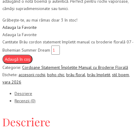
adăugând o notă boemă și autentică. Perfect pentru rochii vaporoase,
cămăși supradimensionate sau tunici.
Grăbește-te, au mai rămas doar 3 în stoc!
Adauga la Favorite
Adauga la Favorite
Cantitate Brâu cordon statement împletit manual cu broderie florală 07 -
Bohemian Summer Dream
Adaugă în coș
Categorie:
Cordoane Statement Împletite Manual cu Broderie Florală
Etichete:
accesorii rochii
,
boho chic
,
brâu floral
,
brâu împletit
,
stil boem
,
vara 2026
Descriere
Recenzii (0)
Descriere