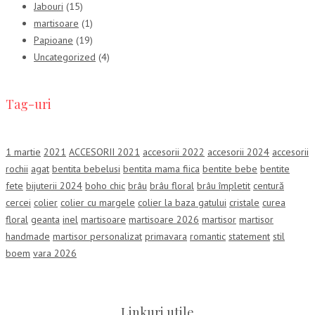
Jabouri
(15)
martisoare
(1)
Papioane
(19)
Uncategorized
(4)
Tag-uri
1 martie
2021
ACCESORII 2021
accesorii 2022
accesorii 2024
accesorii
rochii
agat
bentita bebelusi
bentita mama fiica
bentite bebe
bentite
fete
bijuterii 2024
boho chic
brâu
brâu floral
brâu împletit
centură
cercei
colier
colier cu margele
colier la baza gatului
cristale
curea
floral
geanta
inel
martisoare
martisoare 2026
martisor
martisor
handmade
martisor personalizat
primavara
romantic
statement
stil
boem
vara 2026
Linkuri utile