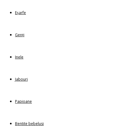
Eșarfe
Genți
Inele
Jabouri
Papioane
Bentite bebelusi