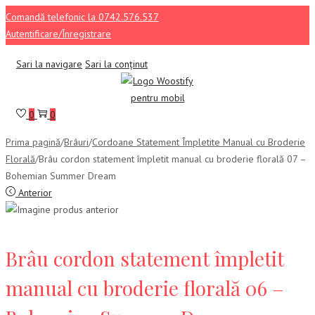
Comandă telefonic la 0742.576.537
Autentificare/Înregistrare
Sari la navigare
Sari la conținut
0
0
Prima pagină
/
Brâuri
/
Cordoane Statement Împletite Manual cu Broderie
Florală
/
Brâu cordon statement împletit manual cu broderie florală 07 –
Bohemian Summer Dream
Anterior
Brâu cordon statement împletit
manual cu broderie florală 06 –