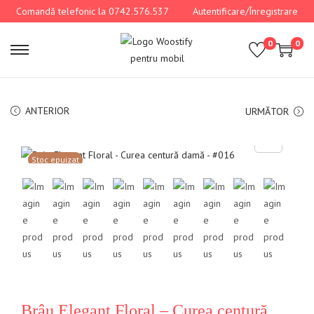
Comandă telefonic la 0742.576.537
Autentificare/Înregistrare
0
0
ANTERIOR
URMĂTOR
Stoc epuizat
Brâu Elegant Floral – Curea centură