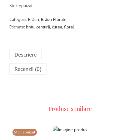
Stoc epuizat
Categorii:
Brâuri
,
Brâuri Florale
Etichete:
brâu
,
centură
,
curea
,
floral
Descriere
Recenzii (0)
Produse similare
Stoc epuizat