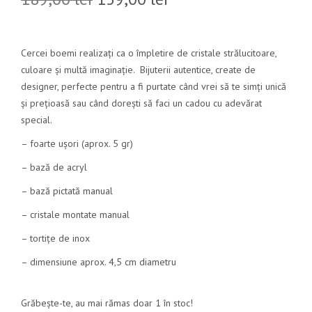
Cercei boemi realizați ca o împletire de cristale strălucitoare,
culoare și multă imaginație. Bijuterii autentice, create de
designer, perfecte pentru a fi purtate când vrei să te simți unică
și prețioasă sau când dorești să faci un cadou cu adevărat
special.
– foarte ușori (aprox. 5 gr)
– bază de acryl
– bază pictată manual
– cristale montate manual
– tortițe de inox
– dimensiune aprox. 4,5 cm diametru
Grăbește-te, au mai rămas doar 1 în stoc!