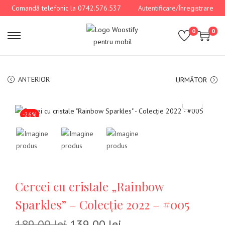
Comandă telefonic la 0742.576.537
Autentificare/Înregistrare
0
0
ANTERIOR
URMĂTOR
-26%
Cercei cu cristale „Rainbow
Sparkles” – Colecție 2022 – #005
189,00
lei
139,00
lei