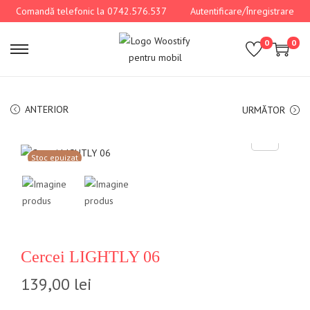
Comandă telefonic la 0742.576.537
Autentificare/Înregistrare
0
0
ANTERIOR
URMĂTOR
Stoc epuizat
Cercei LIGHTLY 06
139,00
lei