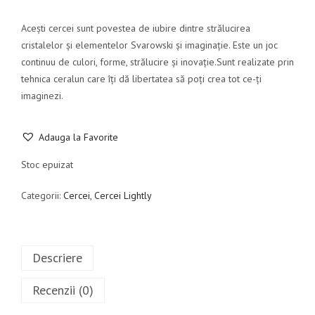
Acești cercei sunt povestea de iubire dintre strălucirea
cristalelor și elementelor Svarowski și imaginație. Este un joc
continuu de culori, forme, strălucire și inovație.Sunt realizate prin
tehnica ceralun care îți dă libertatea să poți crea tot ce-ți
imaginezi.
Adauga la Favorite
Stoc epuizat
Categorii:
Cercei
,
Cercei Lightly
Descriere
Recenzii (0)