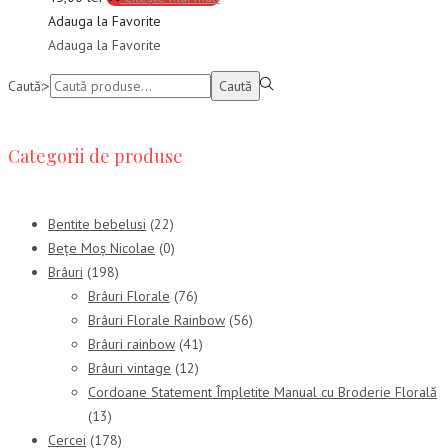
Adauga la Favorite
Adauga la Favorite
Caută:>
Caută
Categorii de produse
Bentite bebelusi
(22)
Bețe Moș Nicolae
(0)
Brâuri
(198)
Brâuri Florale
(76)
Brâuri Florale Rainbow
(56)
Brâuri rainbow
(41)
Brâuri vintage
(12)
Cordoane Statement Împletite Manual cu Broderie Florală
(13)
Cercei
(178)