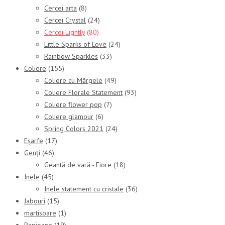
Cercei arta
(8)
Cercei Crystal
(24)
Cercei Lightly
(80)
Little Sparks of Love
(24)
Rainbow Sparkles
(33)
Coliere
(155)
Coliere cu Mărgele
(49)
Coliere Florale Statement
(93)
Coliere flower pop
(7)
Coliere glamour
(6)
Spring Colors 2021
(24)
Eșarfe
(17)
Genți
(46)
Geantă de vară - Fiore
(18)
Inele
(45)
Inele statement cu cristale
(36)
Jabouri
(15)
martisoare
(1)