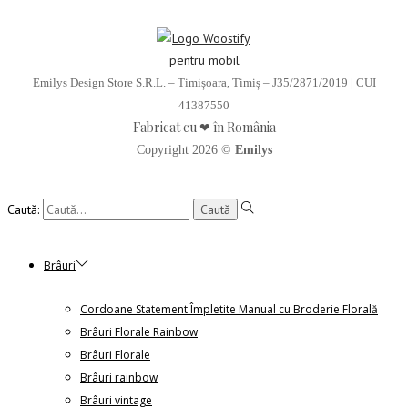
Emilys Design Store S.R.L. – Timișoara, Timiș – J35/2871/2019 | CUI
41387550
Fabricat cu ❤ în România
Copyright 2026 ©
Emilys
Caută:
Brâuri
Cordoane Statement Împletite Manual cu Broderie Florală
Brâuri Florale Rainbow
Brâuri Florale
Brâuri rainbow
Brâuri vintage