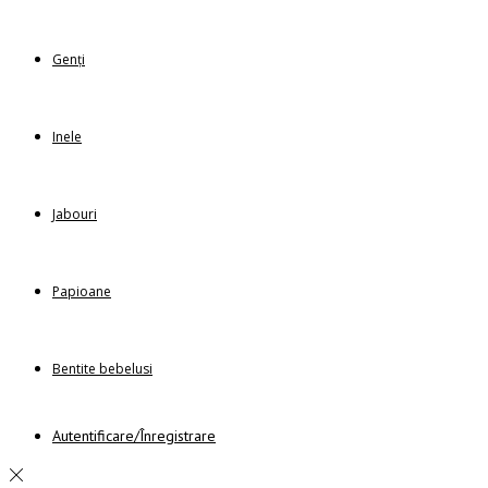
Genți
Inele
Jabouri
Papioane
Bentite bebelusi
Autentificare/Înregistrare