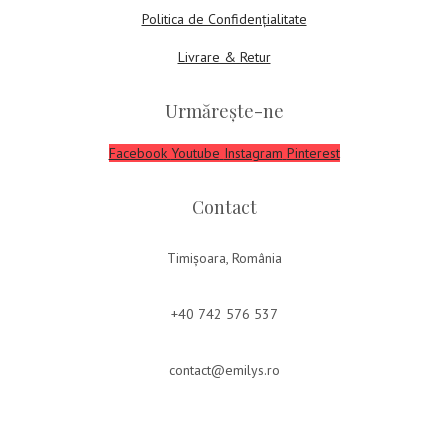
Politica de Confidențialitate
Livrare & Retur
Urmărește-ne
Facebook
Youtube
Instagram
Pinterest
Contact
Timișoara, România
+40 742 576 537
contact@emilys.ro