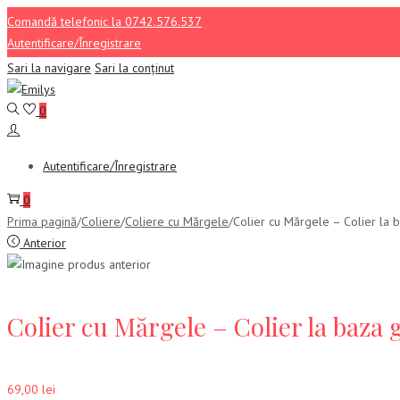
Comandă telefonic la 0742.576.537
Autentificare/Înregistrare
Sari la navigare
Sari la conținut
0
Autentificare/Înregistrare
0
Prima pagină
/
Coliere
/
Coliere cu Mărgele
/
Colier cu Mărgele – Colier la
Anterior
Colier cu Mărgele – Colier la baza 
69,00
lei