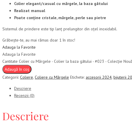
Colier elegant/casual cu mărgele, la baza gâtului
Realizat manual
Poate conține cristale, mărgele, perle sau pietre
Sistemul de prindere este tip lanț prelungitor din oțel inoxidabil.
Grăbește-te, au mai rămas doar 1 în stoc!
Adauga la Favorite
Adauga la Favorite
Cantitate Colier cu Mărgele - Colier la baza gâtului - #023 - Colecție No
Adaugă în coș
Categorii:
Coliere
,
Coliere cu Mărgele
Etichete:
accesorii 2024
,
bijuterii 2
Descriere
Recenzii (0)
Descriere