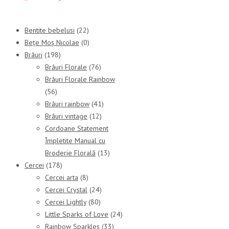
Bentite bebelusi
(22)
Bețe Moș Nicolae
(0)
Brâuri
(198)
Brâuri Florale
(76)
Brâuri Florale Rainbow
(56)
Brâuri rainbow
(41)
Brâuri vintage
(12)
Cordoane Statement
Împletite Manual cu
Broderie Florală
(13)
Cercei
(178)
Cercei arta
(8)
Cercei Crystal
(24)
Cercei Lightly
(80)
Little Sparks of Love
(24)
Rainbow Sparkles
(33)