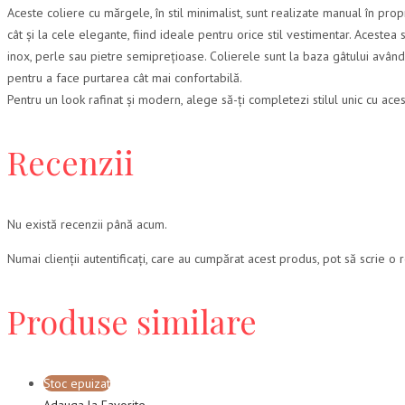
Aceste coliere cu mărgele, în stil minimalist, sunt realizate manual în propri
cât și la cele elegante, fiind ideale pentru orice stil vestimentar. Aceste
inox, perle sau pietre semiprețioase. Colierele sunt la baza gâtului avân
pentru a face purtarea cât mai confortabilă.
Pentru un look rafinat și modern, alege să-ți completezi stilul unic cu aces
Recenzii
Nu există recenzii până acum.
Numai clienții autentificați, care au cumpărat acest produs, pot să scrie o 
Produse similare
Stoc epuizat
Adauga la Favorite