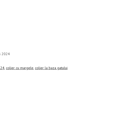
uă 2024
024
,
colier cu margele
,
colier la baza gatului