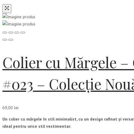
Colier cu Mărgele – 
#023 – Colecție Nou
69,00
lei
Un colier cu mărgele în stil minimalist, cu un design rafinat și versat
ideal pentru orice stil vestimentar.