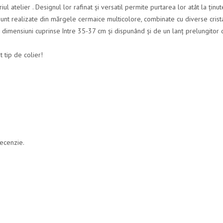
ul atelier . Designul lor rafinat și versatil permite purtarea lor atât la ținu
a sunt realizate din mărgele cermaice multicolore, combinate cu diverse crist
d dimensiuni cuprinse între 35-37 cm și dispunând și de un lanț prelungitor
t tip de colier!
recenzie.