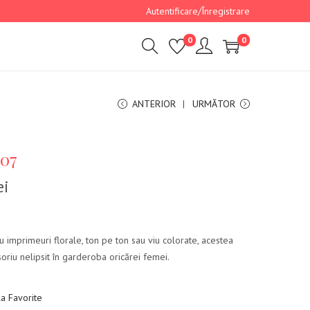
Autentificare/Înregistrare
0
0
ANTERIOR
URMĂTOR
 07
ei
 imprimeuri florale, ton pe ton sau viu colorate, acestea
oriu nelipsit în garderoba oricărei femei.
a Favorite