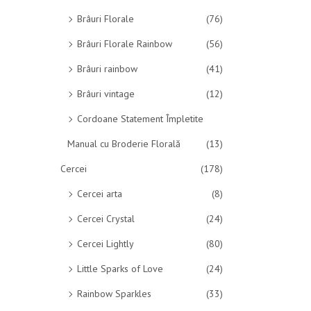
Brâuri Florale
(76)
Brâuri Florale Rainbow
(56)
Brâuri rainbow
(41)
Brâuri vintage
(12)
Cordoane Statement Împletite
Manual cu Broderie Florală
(13)
Cercei
(178)
Cercei arta
(8)
Cercei Crystal
(24)
Cercei Lightly
(80)
Little Sparks of Love
(24)
Rainbow Sparkles
(33)