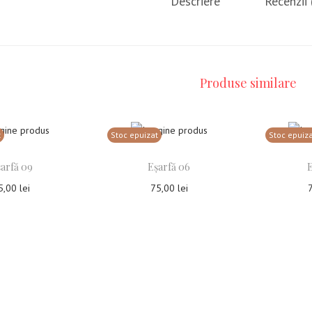
Descriere
Recenzii 
Produse similare
t
Stoc epuizat
Stoc epuiz
arfă 09
Eșarfă 06
E
5,00
lei
75,00
lei
ește mai mult
Citește mai mult
Ci
ga la Favorite
Adauga la Favorite
Ada