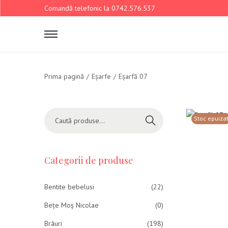
Comandă telefonic la 0742.576.537
Prima pagină
/
Eșarfe
/
Eșarfă 07
Stoc epuiza
Caută
Categorii de produse
Bentite bebelusi
(22)
Bețe Moș Nicolae
(0)
Brâuri
(198)