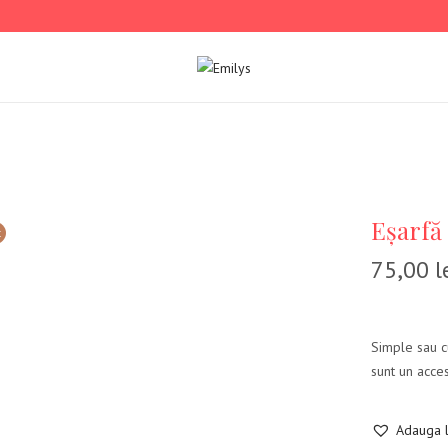
Eșarfă
t
75,00
l
Simple sau cu
sunt un acces
Adauga l