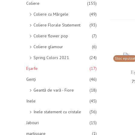
Coliere
(155)
Coliere cu Mărgele
(49)
Coliere Florale Statement
(93)
Coliere flower pop
(7)
Coliere glamour
(6)
Spring Colors 2021
(24)
Stoc epuiza
Eșarfe
(17)
Eș
Genți
(46)
7
Geantă de vară - Fiore
(18)
Cit
Inele
(45)
Adau
Inele statement cu cristale
(36)
Jabouri
(15)
martisoare
(1)