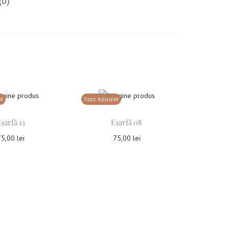
(0)
at
Stoc epuizat
șarfă 13
Eșarfă 08
75,00
lei
75,00
lei
tește mai mult
Citește mai mult
uga la Favorite
Adauga la Favorite