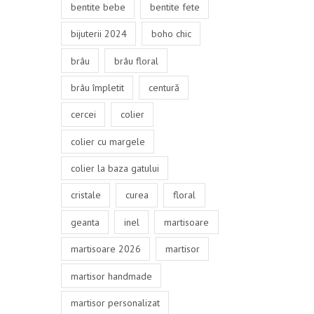
bentite bebe
bentite fete
bijuterii 2024
boho chic
brâu
brâu floral
brâu împletit
centură
cercei
colier
colier cu margele
colier la baza gatului
cristale
curea
floral
geanta
inel
martisoare
martisoare 2026
martisor
martisor handmade
martisor personalizat