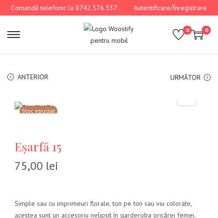
Comandă telefonic la 0742.576.537
Autentificare/Înregistrare
0
0
ANTERIOR
URMĂTOR
Stoc epuizat
Eșarfă 15
75,00
lei
Simple sau cu imprimeuri florale, ton pe ton sau viu colorate,
acestea sunt un accesoriu nelipsit în garderoba oricărei femei.