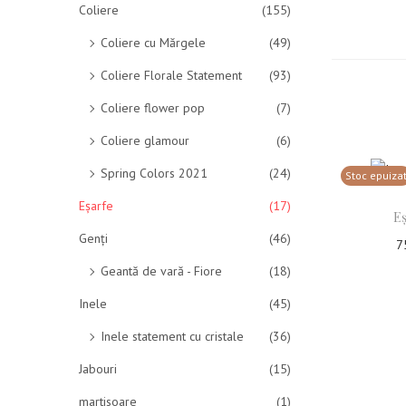
Coliere
(155)
Coliere cu Mărgele
(49)
Coliere Florale Statement
(93)
Coliere flower pop
(7)
Coliere glamour
(6)
Spring Colors 2021
(24)
Stoc epuiza
Eșarfe
(17)
Eș
Genți
(46)
7
Geantă de vară - Fiore
(18)
Cit
Inele
(45)
Adau
Inele statement cu cristale
(36)
Jabouri
(15)
martisoare
(1)