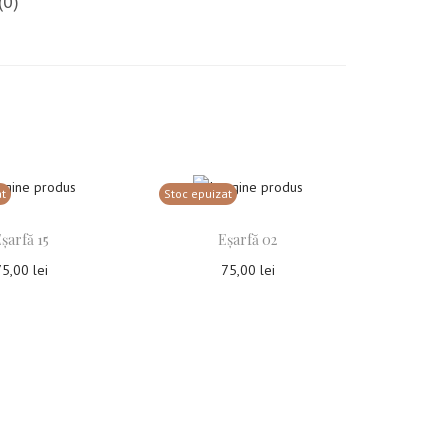
(0)
at
Stoc epuizat
șarfă 15
Eșarfă 02
75,00
lei
75,00
lei
tește mai mult
Citește mai mult
uga la Favorite
Adauga la Favorite