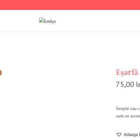
Eșarfă
t
75,00
l
Simple sau cu
sunt un acces
Adauga l