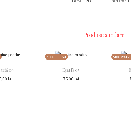
Descriere
Recenzii 
Produse similare
t
Stoc epuizat
Stoc epuiz
arfă 09
Eșarfă 05
E
5,00
lei
75,00
lei
ește mai mult
Citește mai mult
Ci
ga la Favorite
Adauga la Favorite
Ada