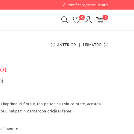
Autentificare/Înregistrare
0
0
ANTERIOR
URMĂTOR
 01
ei
 imprimeuri florale, ton pe ton sau viu colorate, acestea
oriu nelipsit în garderoba oricărei femei.
a Favorite