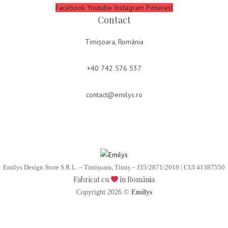
Facebook
Youtube
Instagram
Pinterest
Contact
Timișoara, România
+40 742 576 537
contact@emilys.ro
Emilys Design Store S.R.L. – Timișoara, Timiș – J35/2871/2019 | CUI 41387550
Fabricat cu
în România
Copyright 2026 ©
Emilys