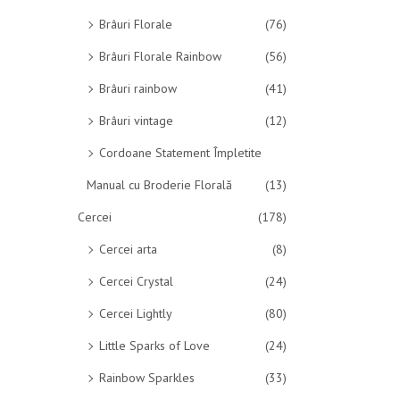
Brâuri Florale
(76)
Brâuri Florale Rainbow
(56)
Brâuri rainbow
(41)
Brâuri vintage
(12)
Cordoane Statement Împletite
Manual cu Broderie Florală
(13)
Cercei
(178)
Cercei arta
(8)
Cercei Crystal
(24)
Cercei Lightly
(80)
Little Sparks of Love
(24)
Rainbow Sparkles
(33)