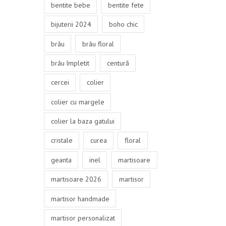
bentite bebe
bentite fete
bijuterii 2024
boho chic
brâu
brâu floral
brâu împletit
centură
cercei
colier
colier cu margele
colier la baza gatului
cristale
curea
floral
geanta
inel
martisoare
martisoare 2026
martisor
martisor handmade
martisor personalizat